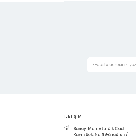
İLETİŞİM
Sanayi Mah. Atatürk Cad.
Kayın Sok. No:5 Güngören /