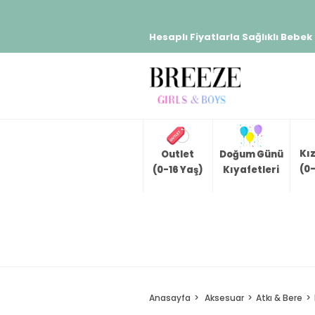
Hesaplı Fiyatlarla Sağlıklı Bebek
Kı
Outlet
Doğum Günü
(0-
(0-16 Yaş)
Kıyafetleri
Anasayfa
Aksesuar
Atkı & Bere