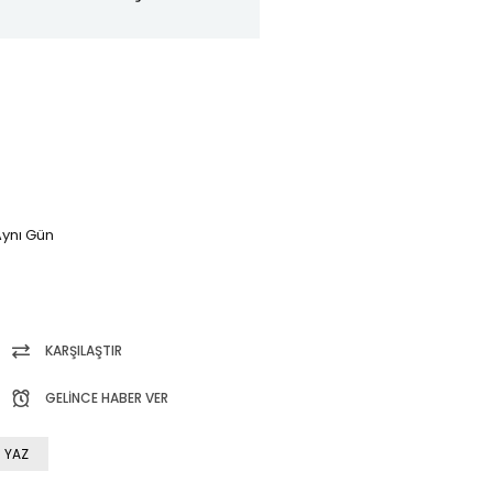
ynı Gün
KARŞILAŞTIR
GELINCE HABER VER
 YAZ