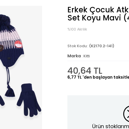
Erkek Çocuk Atkı
Set Koyu Mavi (
%100 Akrilik
(K2170.2-141)
Marka
:
Kitti
40,64 TL
6,77 TL
'den başlayan taksitl
Ürün stoklarım