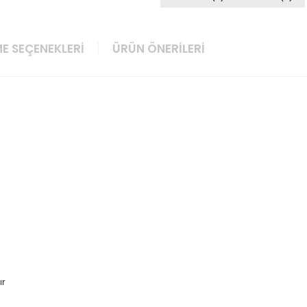
E SEÇENEKLERI
ÜRÜN ÖNERILERI
ır