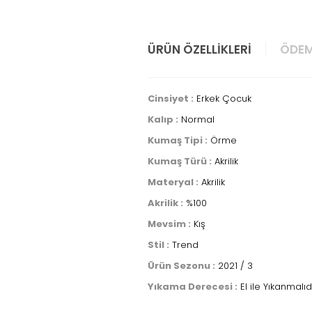
ÜRÜN ÖZELLIKLERI
ÖDEM
Cinsiyet :
Erkek Çocuk
Kalıp :
Normal
Kumaş Tipi :
Örme
Kumaş Türü :
Akrilik
Materyal :
Akrilik
Akrilik :
%100
Mevsim :
Kış
Stil :
Trend
Ürün Sezonu :
2021 / 3
Yıkama Derecesi :
El ile Yıkanmalıd