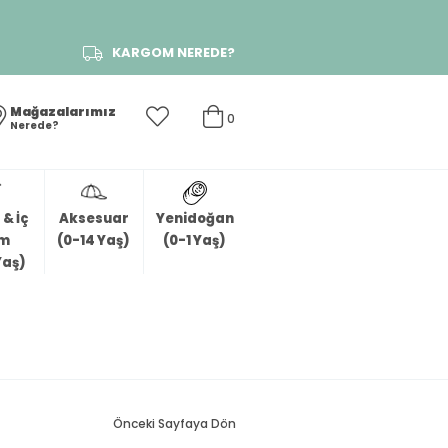
KARGOM NEREDE?
Mağazalarımız
0
Nerede?
& İç
Aksesuar
Yenidoğan
im
(0-14 Yaş)
(0-1 Yaş)
Yaş)
Önceki Sayfaya Dön