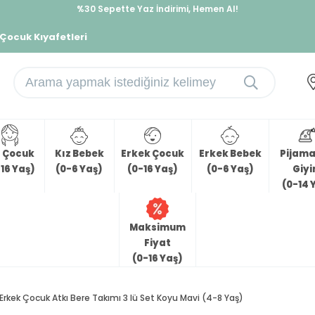
%30 Sepette Yaz İndirimi, Hemen Al!
İndirimlere ek %10 İndirimi Kap, Hemen Üye Ol!
 Çocuk Kıyafetleri
z Çocuk
Kız Bebek
Erkek Çocuk
Erkek Bebek
Pijama 
16 Yaş)
(0-6 Yaş)
(0-16 Yaş)
(0-6 Yaş)
Giy
(0-14 
Maksimum
Fiyat
(0-16 Yaş)
Erkek Çocuk Atkı Bere Takımı 3 lü Set Koyu Mavi (4-8 Yaş)