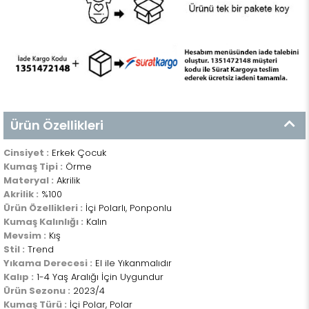
Ürün Özellikleri
Cinsiyet :
Erkek Çocuk
Kumaş Tipi :
Örme
Materyal :
Akrilik
Akrilik :
%100
Ürün Özellikleri :
İçi Polarlı, Ponponlu
Kumaş Kalınlığı :
Kalın
Mevsim :
Kış
Stil :
Trend
Yıkama Derecesi :
El ile Yıkanmalıdır
Kalıp :
1-4 Yaş Aralığı İçin Uygundur
Ürün Sezonu :
2023/4
Kumaş Türü :
İçi Polar, Polar