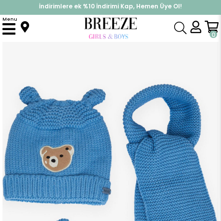
İndirimlere ek %10 İndirimi Kap, Hemen Üye Ol!
%30 Sepette Yaz İndirimi, Hemen Al!
Menu
Anasayfa
Aksesuar
Atkı & Bere
Erkek Çocuk Atkı Bere Takımı 3 lü Set Sevimli Ayıcık Nakışlı Saks Mavisi (1-4 Yaş)
0