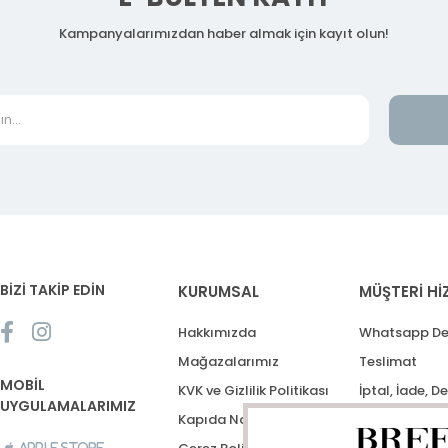
Kampanyalarımızdan haber almak için kayıt olun!
BİZİ TAKİP EDİN
KURUMSAL
MÜŞTERİ Hİ
Hakkımızda
Whatsapp De
Mağazalarımız
Teslimat
MOBİL
KVK ve Gizlilik Politikası
İptal, İade, D
UYGULAMALARIMIZ
Kapıda Nakit Ödeme
Destek Talep
Apple Store