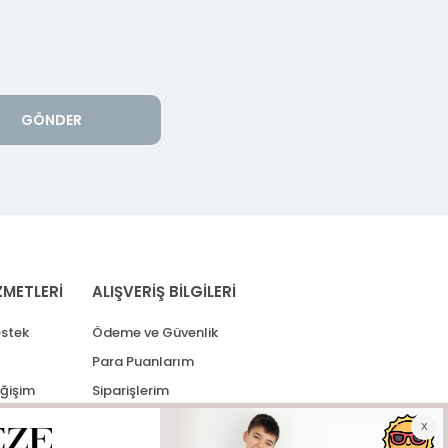
GÖNDER
ZMETLERİ
ALIŞVERİŞ BİLGİLERİ
stek
Ödeme ve Güvenlik
Para Puanlarım
eğişim
Siparişlerim
lerim
Kargo Takip