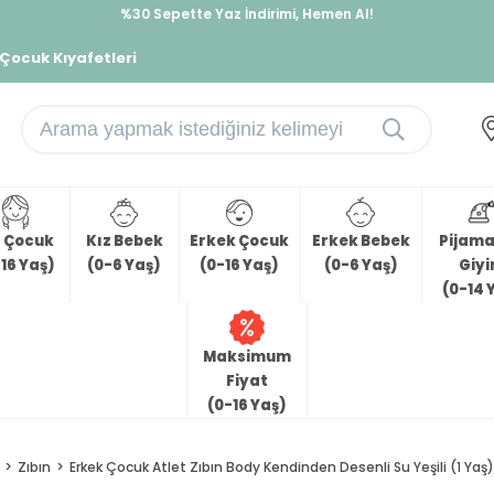
%30 Sepette Yaz İndirimi, Hemen Al!
İndirimlere ek %10 İndirimi Kap, Hemen Üye Ol!
 Çocuk Kıyafetleri
z Çocuk
Kız Bebek
Erkek Çocuk
Erkek Bebek
Pijama 
16 Yaş)
(0-6 Yaş)
(0-16 Yaş)
(0-6 Yaş)
Giy
(0-14 
Maksimum
Fiyat
(0-16 Yaş)
Zıbın
Erkek Çocuk Atlet Zıbın Body Kendinden Desenli Su Yeşili (1 Yaş)