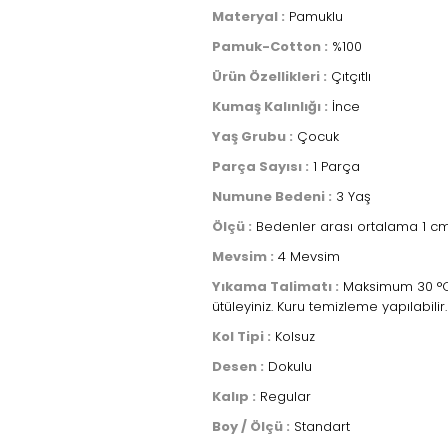
Materyal :
Pamuklu
Pamuk-Cotton :
%100
Ürün Özellikleri :
Çıtçıtlı
Kumaş Kalınlığı :
İnce
Yaş Grubu :
Çocuk
Parça Sayısı :
1 Parça
Numune Bedeni :
3 Yaş
Ölçü :
Bedenler arası ortalama 1 cm
Mevsim :
4 Mevsim
Yıkama Talimatı :
Maksimum 30 °C s
ütüleyiniz. Kuru temizleme yapılabilir.
Kol Tipi :
Kolsuz
Desen :
Dokulu
Kalıp :
Regular
Boy / Ölçü :
Standart