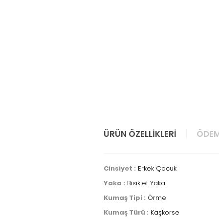
ÜRÜN ÖZELLIKLERI
ÖDEM
Cinsiyet :
Erkek Çocuk
Yaka :
Bisiklet Yaka
Kumaş Tipi :
Örme
Kumaş Türü :
Kaşkorse