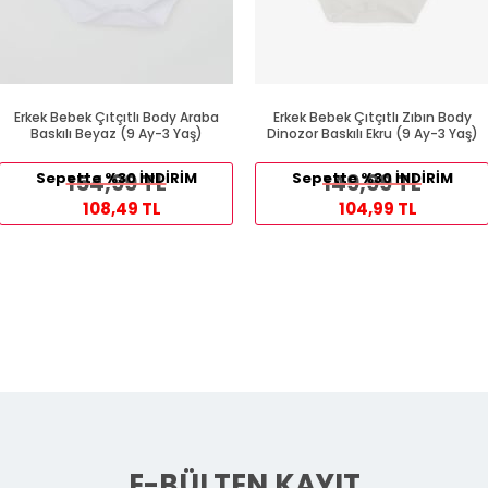
Erkek Bebek Çıtçıtlı Body Araba
Erkek Bebek Çıtçıtlı Zıbın Body
Baskılı Beyaz (9 Ay-3 Yaş)
Dinozor Baskılı Ekru (9 Ay-3 Yaş)
Sepette %30 İNDİRİM
154,99 TL
Sepette %30 İNDİRİM
149,99 TL
108,49 TL
104,99 TL
E-BÜLTEN KAYIT