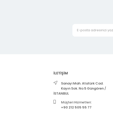
İLETİŞİM
Sanayi Mah. Atatürk Cad.
Kayın Sok. No:5 Güngören /
İSTANBUL
Müşteri Hizmetleri:
+90 212 505 55 77