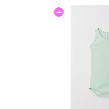
%
44
İndirim