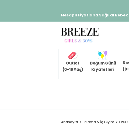
Hesaplı Fiyatlarla Sağlıklı Bebek
Kı
Outlet
Doğum Günü
(0-
(0-16 Yaş)
Kıyafetleri
Anasayfa
Pijama & İç Giyim
ERKEK