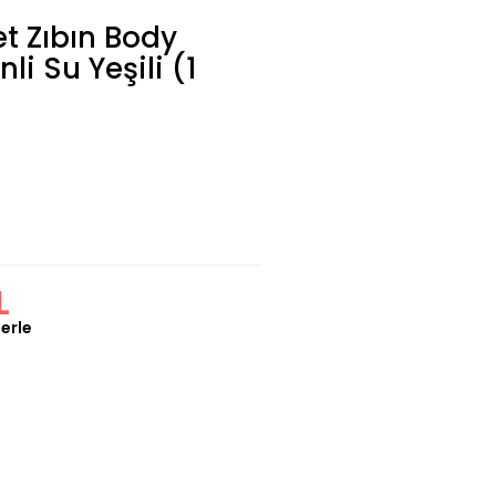
t Zıbın Body
i Su Yeşili (1
L
erle