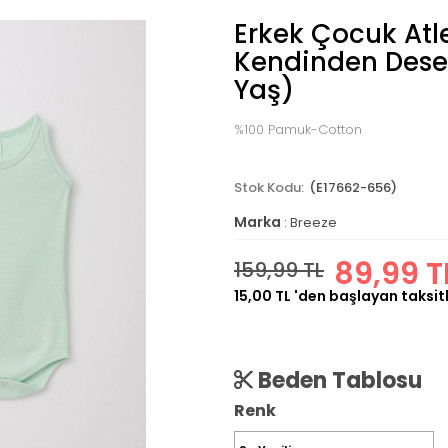
Erkek Çocuk Atle
Kendinden Desenl
Yaş)
%100 Pamuk-Cotton
(E17662-656)
Marka
:
Breeze
89,99 T
159,99 TL
15,00 TL
'den başlayan taksitl
Beden Tablosu
Renk