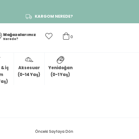
KARGOM NEREDE?
Mağazalarımız
0
Nerede?
& İç
Aksesuar
Yenidoğan
im
(0-14 Yaş)
(0-1 Yaş)
Yaş)
Önceki Sayfaya Dön