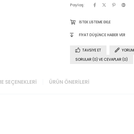
Paylaş:
İSTEK LISTEME EKLE
FIYAT DÜŞÜNCE HABER VER
TAVSIYE ET
YORUM
SORULAR (0) VE CEVAPLAR (0)
E SEÇENEKLERI
ÜRÜN ÖNERILERI