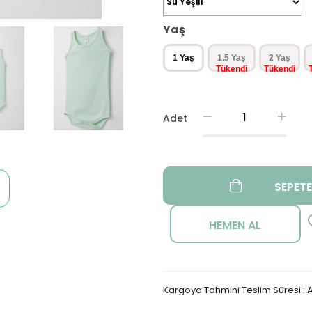
Yaş
1 Yaş
1.5 Yaş
2 Yaş
Adet
Kargoya Tahmini Teslim Süresi
:
A