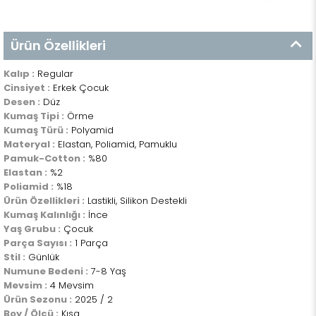
Ürün Özellikleri
Kalıp :
Regular
Cinsiyet :
Erkek Çocuk
Desen :
Düz
Kumaş Tipi :
Örme
Kumaş Türü :
Polyamid
Materyal :
Elastan, Poliamid, Pamuklu
Pamuk-Cotton :
%80
Elastan :
%2
Poliamid :
%18
Ürün Özellikleri :
Lastikli, Silikon Destekli
Kumaş Kalınlığı :
İnce
Yaş Grubu :
Çocuk
Parça Sayısı :
1 Parça
Stil :
Günlük
Numune Bedeni :
7-8 Yaş
Mevsim :
4 Mevsim
Ürün Sezonu :
2025 / 2
Boy / Ölçü :
Kısa