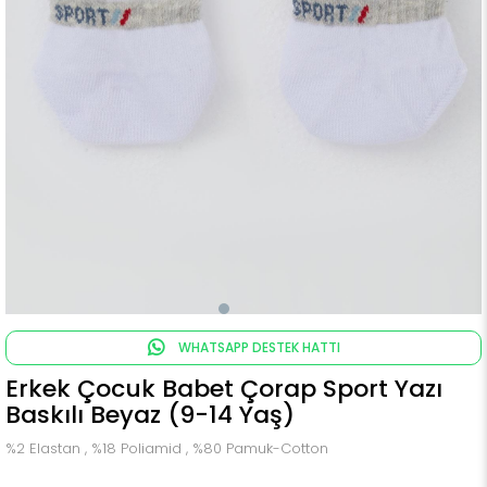
WHATSAPP DESTEK HATTI
Erkek Çocuk Babet Çorap Sport Yazı
Baskılı Beyaz (9-14 Yaş)
%2 Elastan , %18 Poliamid , %80 Pamuk-Cotton