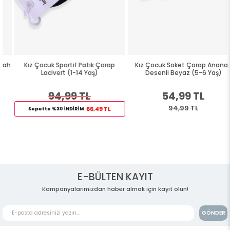
Kız Çocuk Sportif Patik Çorap
Kız Çocuk Soket Çorap Ananas
Lacivert (1-14 Yaş)
Desenli Beyaz (5-6 Yaş)
94,99 TL
54,99 TL
94,99 TL
66,49 TL
Sepette %30 İNDİRİM
E-BÜLTEN KAYIT
Kampanyalarımızdan haber almak için kayıt olun!
GÖNDER