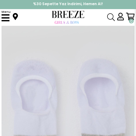
%30 Sepette Yaz İndirimi, Hemen Al!
İndirimlere ek %10 İndirimi Kap, Hemen Üye Ol!
Menu
Anasayfa
Aksesuar
Çorap
Erkek Çocuk Babet Çorap Sport Yazı Baskılı Beyaz (9-14 Yaş)
0