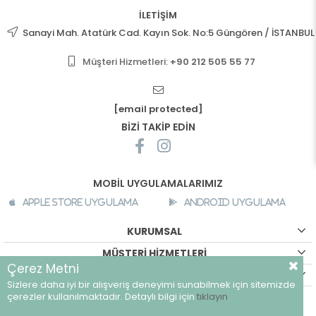
İLETİŞİM
Sanayi Mah. Atatürk Cad. Kayın Sok. No:5 Güngören / İSTANBUL
Müşteri Hizmetleri:
+90 212 505 55 77
[email protected]
BİZİ TAKİP EDİN
MOBİL UYGULAMALARIMIZ
Apple Store Uygulama
Android Uygulama
KURUMSAL
MÜŞTERİ HİZMETLERİ
Çerez Metni
ALIŞVERİŞ BİLGİLERİ
Sizlere daha iyi bir alışveriş deneyimi sunabilmek için sitemizde
©
breeze.com.tr - Tüm hakları saklıdır.
çerezler kullanılmaktadır. Detaylı bilgi için
tıklayın