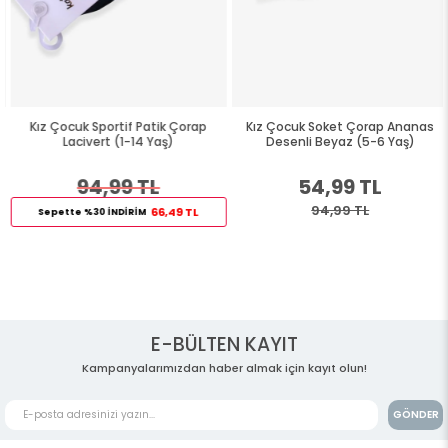
Kız Çocuk Sportif Patik Çorap
Kız Çocuk Soket Çorap Ananas
Lacivert (1-14 Yaş)
Desenli Beyaz (5-6 Yaş)
94,99 TL
54,99 TL
94,99 TL
66,49 TL
Sepette %30 İNDİRİM
E-BÜLTEN KAYIT
Kampanyalarımızdan haber almak için kayıt olun!
GÖNDER