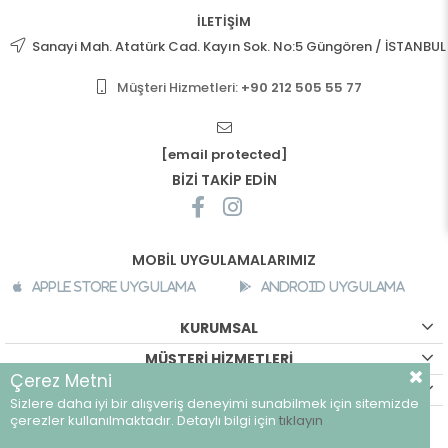
İLETİŞİM
Sanayi Mah. Atatürk Cad. Kayın Sok. No:5 Güngören / İSTANBUL
Müşteri Hizmetleri:
+90 212 505 55 77
[email protected]
BİZİ TAKİP EDİN
MOBİL UYGULAMALARIMIZ
Apple Store Uygulama
Android Uygulama
KURUMSAL
MÜŞTERİ HİZMETLERİ
Çerez Metni
ALIŞVERİŞ BİLGİLERİ
Sizlere daha iyi bir alışveriş deneyimi sunabilmek için sitemizde
©
breeze.com.tr - Tüm hakları saklıdır.
çerezler kullanılmaktadır. Detaylı bilgi için
tıklayın