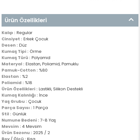
Ürün Özellikleri
Kalıp :
Regular
Cinsiyet :
Erkek Çocuk
Desen :
Düz
Kumaş Tipi :
Örme
Kumaş Türü :
Polyamid
Materyal :
Elastan, Poliamid, Pamuklu
Pamuk-Cotton :
%80
Elastan :
%2
Poliamid :
%18
Ürün Özellikleri :
Lastikli, Silikon Destekli
Kumaş Kalınlığı :
İnce
Yaş Grubu :
Çocuk
Parça Sayısı :
1 Parça
Stil :
Günlük
Numune Bedeni :
7-8 Yaş
Mevsim :
4 Mevsim
Ürün Sezonu :
2025 / 2
Boy / Ölçü :
Kısa