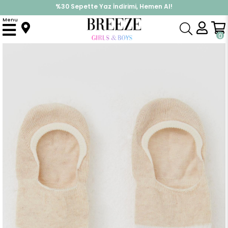
%30 Sepette Yaz İndirimi, Hemen Al!
İndirimlere ek %10 İndirimi Kap, Hemen Üye Ol!
Menu
Anasayfa
Aksesuar
Çorap
Erkek Çocuk Babet Çorap Sport Yazı Baskılı Krem (7-14 Yaş)
0