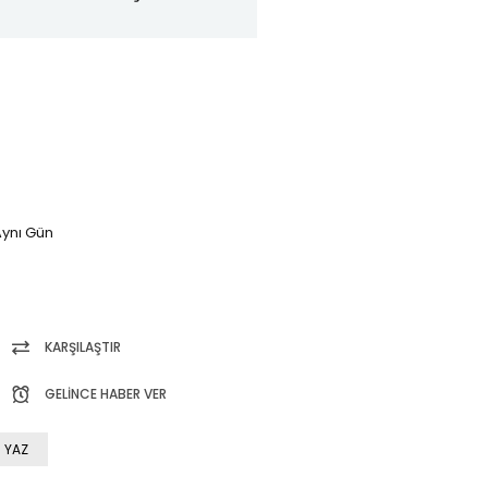
ynı Gün
KARŞILAŞTIR
GELINCE HABER VER
 YAZ