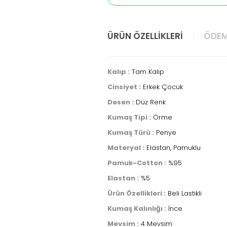
ÜRÜN ÖZELLIKLERI
ÖDEM
Kalıp :
Tam Kalıp
Cinsiyet :
Erkek Çocuk
Desen :
Düz Renk
Kumaş Tipi :
Örme
Kumaş Türü :
Penye
Materyal :
Elastan, Pamuklu
Pamuk-Cotton :
%95
Elastan :
%5
Ürün Özellikleri :
Beli Lastikli
Kumaş Kalınlığı :
İnce
Mevsim :
4 Mevsim