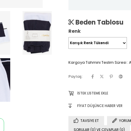
Beden Tablosu
Renk
Kargoya Tahmini Teslim Süresi
:
A
Paylaş:
İSTEK LISTEME EKLE
FIYAT DÜŞÜNCE HABER VER
TAVSIYE ET
YORUM
SORULAR (0) VE CEVAPLAR (0)