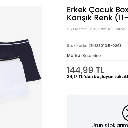
Erkek Çocuk Boxe
Karışık Renk (11
%5 Elastan , %95 Pamuk-Cotton
(EK128010.5-026)
Marka
:
Katamino
144,99 TL
24,17 TL
'den başlayan taksitl
Ürün stoklarım