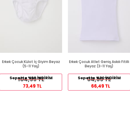
Erkek Çocuk Külot İç Giyim Beyaz
Erkek Çocuk Atlet Geniş Askılı Fitilli
(5-11 Yaş)
Beyaz (3-11 Yaş)
Sepette %30 İNDİRİM
104,99 TL
Sepette %30 İNDİRİM
94,99 TL
73,49 TL
66,49 TL