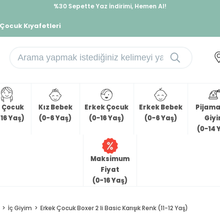
%30 Sepette Yaz İndirimi, Hemen Al!
İndirimlere ek %10 İndirimi Kap, Hemen Üye Ol!
 Çocuk Kıyafetleri
z Çocuk
Kız Bebek
Erkek Çocuk
Erkek Bebek
Pijama 
16 Yaş)
(0-6 Yaş)
(0-16 Yaş)
(0-6 Yaş)
Giy
(0-14 
Maksimum
Fiyat
(0-16 Yaş)
İç Giyim
Erkek Çocuk Boxer 2 li Basic Karışık Renk (11-12 Yaş)