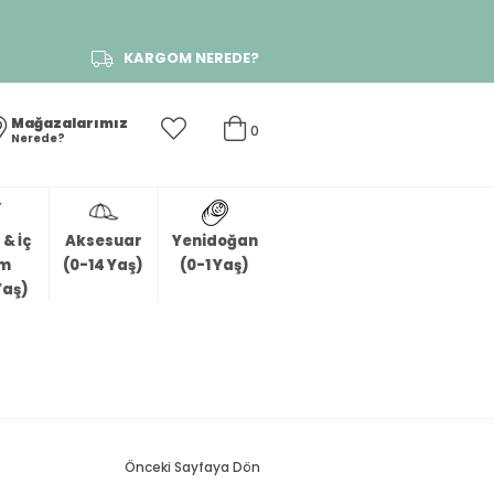
KARGOM NEREDE?
Mağazalarımız
0
Nerede?
& İç
Aksesuar
Yenidoğan
im
(0-14 Yaş)
(0-1 Yaş)
Yaş)
Önceki Sayfaya Dön