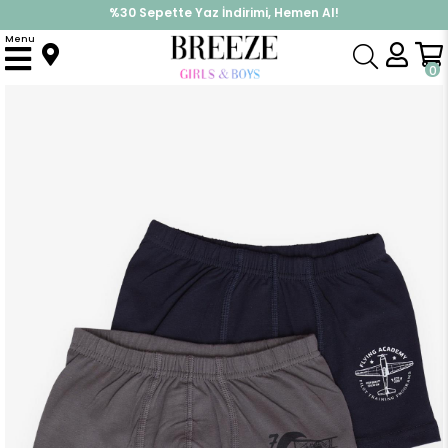
%30 Sepette Yaz İndirimi, Hemen Al!
İndirimlere ek %10 İndirimi Kap, Hemen Üye Ol!
Menu
Anasayfa
Pijama & İç Giyim
ERKEK
İç Giyim
Erkek Çocuk Boxer 2 li Eğitim Temalı Uçak Baskılı Karışık Renk (11-12 Yaş)
0