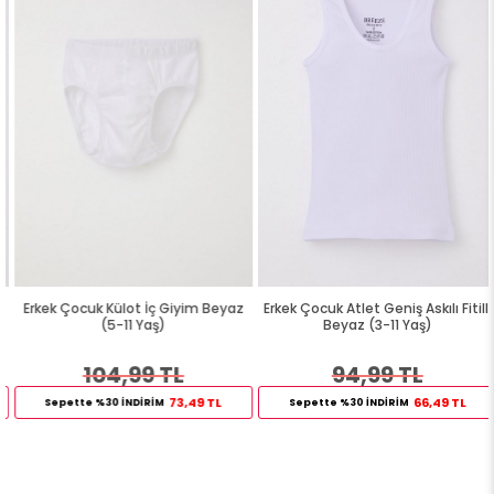
Erkek Çocuk Külot İç Giyim Beyaz
Erkek Çocuk Atlet Geniş Askılı Fitilli
(5-11 Yaş)
Beyaz (3-11 Yaş)
104,99 TL
94,99 TL
73,49 TL
66,49 TL
Sepette %30 İNDİRİM
Sepette %30 İNDİRİM