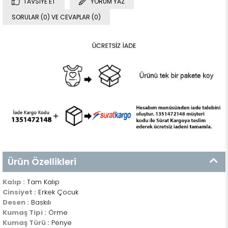
TAVSIYE ET
YORUM YAZ
SORULAR (0) VE CEVAPLAR (0)
Ürün Özellikleri
Kalıp :
Tam Kalıp
Cinsiyet :
Erkek Çocuk
Desen :
Baskılı
Kumaş Tipi :
Örme
Kumaş Türü :
Penye