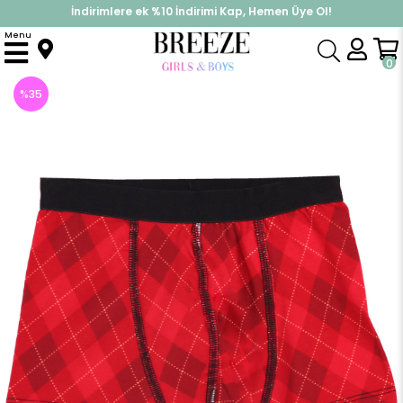
İndirimlere ek %10 İndirimi Kap, Hemen Üye Ol!
%30 Sepette Yaz İndirimi, Hemen Al!
Menu
Anasayfa
Pijama & İç Giyim
ERKEK
İç Giyim
Erkek Çocuk Boxer Kırmızı (9 Yaş)
0
%
35
İndirim