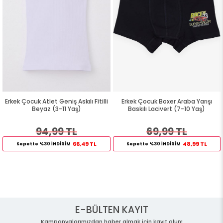
Erkek Çocuk Atlet Geniş Askılı Fitilli
Erkek Çocuk Boxer Araba Yarışı
Beyaz (3-11 Yaş)
Baskılı Lacivert (7-10 Yaş)
94,99 TL
69,99 TL
66,49 TL
48,99 TL
Sepette %30 İNDİRİM
Sepette %30 İNDİRİM
E-BÜLTEN KAYIT
Kampanyalarımızdan haber almak için kayıt olun!