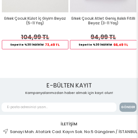
Erkek Çocuk Külot İç Giyim Beyaz
Erkek Çocuk Atlet Geniş Askılı Fitilli
(5-11 Yaş)
Beyaz (3-11 Yaş)
104,99 TL
94,99 TL
73,49 TL
66,49 TL
Sepette %30 İNDİRİM
Sepette %30 İNDİRİM
E-BÜLTEN KAYIT
Kampanyalarımızdan haber almak için kayıt olun!
GÖNDER
İLETİŞİM
Sanayi Mah. Atatürk Cad. Kayın Sok. No:5 Güngören / İSTANBUL