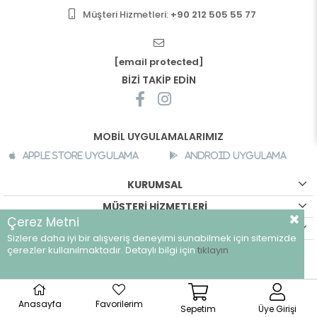
Müşteri Hizmetleri:
+90 212 505 55 77
[email protected]
BİZİ TAKİP EDİN
MOBİL UYGULAMALARIMIZ
Apple Store Uygulama
Android Uygulama
KURUMSAL
MÜŞTERİ HİZMETLERİ
Çerez Metni
ALIŞVERİŞ BİLGİLERİ
Sizlere daha iyi bir alışveriş deneyimi sunabilmek için sitemizde
©
breeze.com.tr - Tüm hakları saklıdır.
çerezler kullanılmaktadır. Detaylı bilgi için
tıklayın
Anasayfa
Favorilerim
Sepetim
Üye Girişi