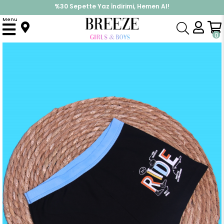
%30 Sepette Yaz İndirimi, Hemen Al!
İndirimlere ek %10 İndirimi Kap, Hemen Üye Ol!
Menu
Anasayfa
Pijama & İç Giyim
ERKEK
İç Giyim
Erkek Çocuk Boxer Yazı Baskılı Siyah (5-14 Yaş)
0