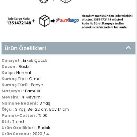
Ürün Özellikleri
Cinsiyet :
Erkek Çocuk
Desen :
Baskılı
Kalıp :
Normal
Kumaş Tipi :
Örme
Kumaş Türü :
Penye
Materyal :
Pamuklu
Mevsim :
4 Mevsim
Numune Bedeni :
3 Yaş
Ölçü :
3 Yaş, Bel 22 cm, Boy 17 cm
Pamuk-Cotton :
%100
Stil :
Trend
Ürün Özellikleri :
Baskılı
Ürün Sezonu :
2020 / 4