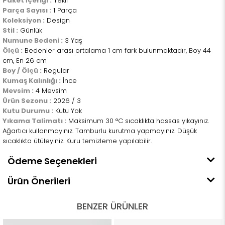
Paket İçeriği :
Tekli
Parça Sayısı :
1 Parça
Koleksiyon :
Design
Stil :
Günlük
Numune Bedeni :
3 Yaş
Ölçü :
Bedenler arası ortalama 1 cm fark bulunmaktadır, Boy 44
cm, En 26 cm
Boy / Ölçü :
Regular
Kumaş Kalınlığı :
İnce
Mevsim :
4 Mevsim
Ürün Sezonu :
2026 / 3
Kutu Durumu :
Kutu Yok
Yıkama Talimatı :
Maksimum 30 °C sıcaklıkta hassas yıkayınız.
Ağartıcı kullanmayınız. Tamburlu kurutma yapmayınız. Düşük
sıcaklıkta ütüleyiniz. Kuru temizleme yapılabilir.
Ödeme Seçenekleri
Ürün Önerileri
BENZER ÜRÜNLER