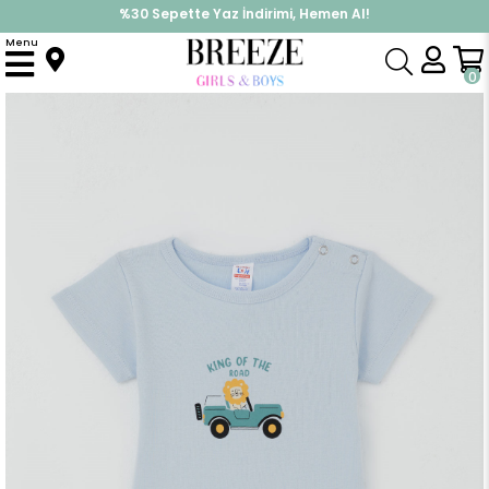
%30 Sepette Yaz İndirimi, Hemen Al!
İndirimlere ek %10 İndirimi Kap, Hemen Üye Ol!
Menu
Anasayfa
Pijama & İç Giyim
ERKEK
Zıbın
Erkek Çocuk Çıtçıtlı Kısa Kollu Zıbın Body Maceracı Aslancık Baskılı Açık Mavi (1-3 Yaş)
0