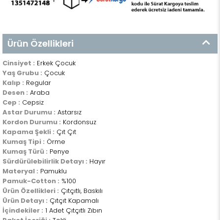
Ürün Özellikleri
Cinsiyet :
Erkek Çocuk
Yaş Grubu :
Çocuk
Kalıp :
Regular
Desen :
Araba
Cep :
Cepsiz
Astar Durumu :
Astarsız
Kordon Durumu :
Kordonsuz
Kapama Şekli :
Çıt Çıt
Kumaş Tipi :
Örme
Kumaş Türü :
Penye
Sürdürülebilirlik Detayı :
Hayır
Materyal :
Pamuklu
Pamuk-Cotton :
%100
Ürün Özellikleri :
Çıtçıtlı, Baskılı
Ürün Detayı :
Çıtçıt Kapamalı
İçindekiler :
1 Adet Çıtçıtlı Zıbın