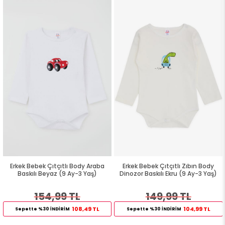
Erkek Bebek Çıtçıtlı Body Araba
Erkek Bebek Çıtçıtlı Zıbın Body
Baskılı Beyaz (9 Ay-3 Yaş)
Dinozor Baskılı Ekru (9 Ay-3 Yaş)
154,99 TL
149,99 TL
108,49 TL
104,99 TL
Sepette %30 İNDİRİM
Sepette %30 İNDİRİM