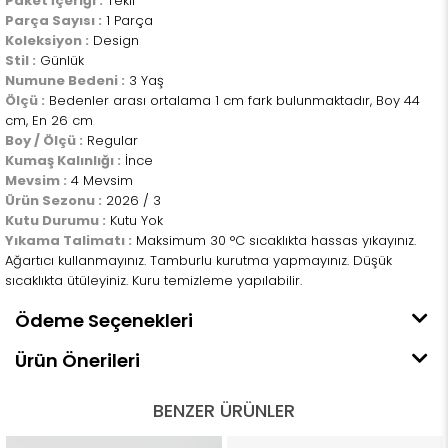
Paket İçeriği :
Tekli
Parça Sayısı :
1 Parça
Koleksiyon :
Design
Stil :
Günlük
Numune Bedeni :
3 Yaş
Ölçü :
Bedenler arası ortalama 1 cm fark bulunmaktadır, Boy 44
cm, En 26 cm
Boy / Ölçü :
Regular
Kumaş Kalınlığı :
İnce
Mevsim :
4 Mevsim
Ürün Sezonu :
2026 / 3
Kutu Durumu :
Kutu Yok
Yıkama Talimatı :
Maksimum 30 °C sıcaklıkta hassas yıkayınız.
Ağartıcı kullanmayınız. Tamburlu kurutma yapmayınız. Düşük
sıcaklıkta ütüleyiniz. Kuru temizleme yapılabilir.
Ödeme Seçenekleri
Ürün Önerileri
BENZER ÜRÜNLER