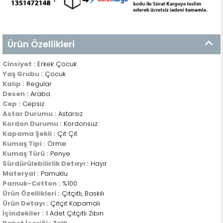
Ürün Özellikleri
Cinsiyet :
Erkek Çocuk
Yaş Grubu :
Çocuk
Kalıp :
Regular
Desen :
Araba
Cep :
Cepsiz
Astar Durumu :
Astarsız
Kordon Durumu :
Kordonsuz
Kapama Şekli :
Çıt Çıt
Kumaş Tipi :
Örme
Kumaş Türü :
Penye
Sürdürülebilirlik Detayı :
Hayır
Materyal :
Pamuklu
Pamuk-Cotton :
%100
Ürün Özellikleri :
Çıtçıtlı, Baskılı
Ürün Detayı :
Çıtçıt Kapamalı
İçindekiler :
1 Adet Çıtçıtlı Zıbın