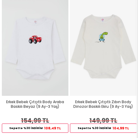
Erkek Bebek Çıtçıtlı Body Araba
Erkek Bebek Çıtçıtlı Zıbın Body
Baskılı Beyaz (9 Ay-3 Yaş)
Dinozor Baskılı Ekru (9 Ay-3 Yaş)
154,99 TL
149,99 TL
108,49 TL
104,99 TL
Sepette %30 İNDİRİM
Sepette %30 İNDİRİM