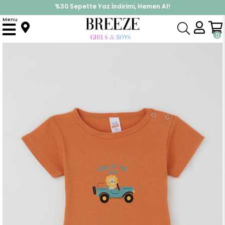
%30 Sepette Yaz İndirimi, Hemen Al!
İndirimlere ek %10 İndirimi Kap, Hemen Üye Ol!
Menu
Anasayfa
Pijama & İç Giyim
ERKEK
Zıbın
Erkek Çocuk Çıtçıtlı Kısa Kollu Zıbın Body Maceracı Aslancık Baskılı Kiremit (1-3 Yaş)
0