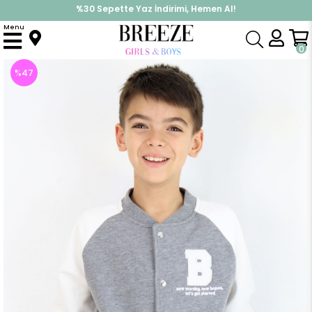
%30 Sepette Yaz İndirimi, Hemen Al!
İndirimlere ek %10 İndirimi Kap, Hemen Üye Ol!
Menu
Anasayfa
Erkek Çocuk
Üst Giyim
Ceket
Erkek Çocuk College Ceket Harf Nakışlı Çıtçıtlı Gri Melanj (3 Yaş)
0
%
47
İndirim