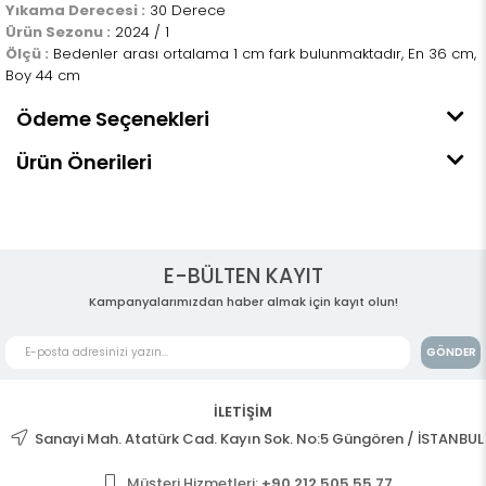
Yıkama Derecesi :
30 Derece
Ürün Sezonu :
2024 / 1
Ölçü :
Bedenler arası ortalama 1 cm fark bulunmaktadır, En 36 cm,
Boy 44 cm
Ödeme Seçenekleri
Ürün Önerileri
E-BÜLTEN KAYIT
Kampanyalarımızdan haber almak için kayıt olun!
GÖNDER
İLETİŞİM
Sanayi Mah. Atatürk Cad. Kayın Sok. No:5 Güngören / İSTANBUL
Müşteri Hizmetleri:
+90 212 505 55 77