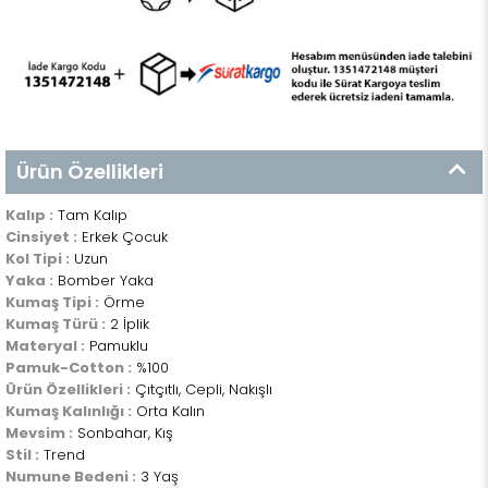
Ürün Özellikleri
Kalıp :
Tam Kalıp
Cinsiyet :
Erkek Çocuk
Kol Tipi :
Uzun
Yaka :
Bomber Yaka
Kumaş Tipi :
Örme
Kumaş Türü :
2 İplik
Materyal :
Pamuklu
Pamuk-Cotton :
%100
Ürün Özellikleri :
Çıtçıtlı, Cepli, Nakışlı
Kumaş Kalınlığı :
Orta Kalın
Mevsim :
Sonbahar, Kış
Stil :
Trend
Numune Bedeni :
3 Yaş