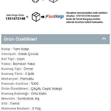
Ürün Özellikleri
Kalıp :
Tam Kalıp
Cinsiyet :
Erkek Çocuk
Kol Tipi :
Uzun
Yaka :
Bomber Yaka
Kumaş Tipi :
Örme
Kumaş Türü :
2 İplik
Materyal :
Pamuklu
Pamuk-Cotton :
%100
Ürün Özellikleri :
Çıtçıtlı, Cepli, Nakışlı
Kumaş Kalınlığı :
Orta Kalın
Mevsim :
Sonbahar, Kış
Stil :
Trend
Numune Bedeni :
3 Yaş