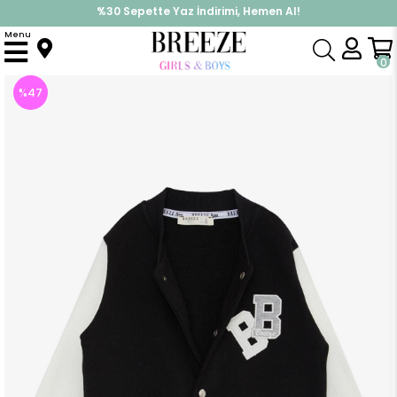
%30 Sepette Yaz İndirimi, Hemen Al!
İndirimlere ek %10 İndirimi Kap, Hemen Üye Ol!
Menu
Anasayfa
Erkek Çocuk
Üst Giyim
Ceket
Erkek Çocuk College Ceket Harf Nakışlı Çıtçıtlı Siyah (3 Yaş)
0
%
47
İndirim