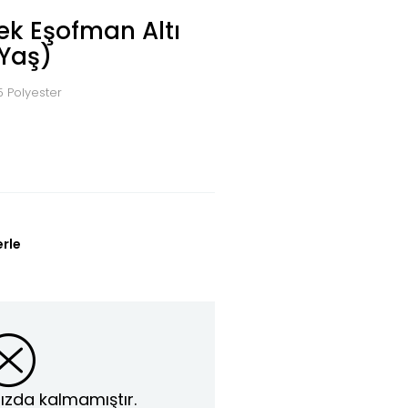
ek Eşofman Altı
 Yaş)
5 Polyester
erle
ızda kalmamıştır.