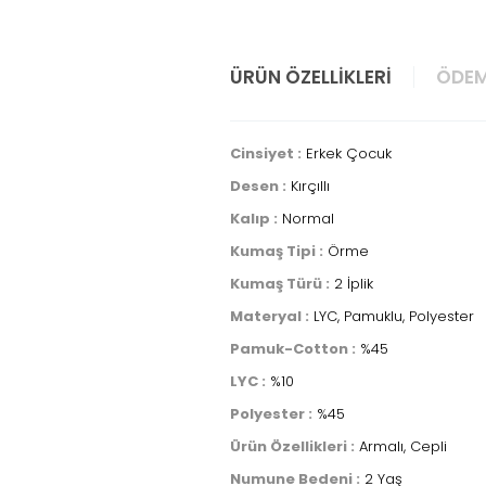
ÜRÜN ÖZELLIKLERI
ÖDEM
Cinsiyet :
Erkek Çocuk
Desen :
Kırçıllı
Kalıp :
Normal
Kumaş Tipi :
Örme
Kumaş Türü :
2 İplik
Materyal :
LYC, Pamuklu, Polyester
Pamuk-Cotton :
%45
LYC :
%10
Polyester :
%45
Ürün Özellikleri :
Armalı, Cepli
Numune Bedeni :
2 Yaş