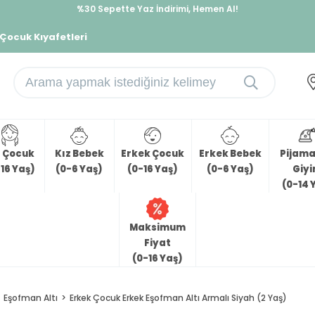
%30 Sepette Yaz İndirimi, Hemen Al!
İndirimlere ek %10 İndirimi Kap, Hemen Üye Ol!
 Çocuk Kıyafetleri
z Çocuk
Kız Bebek
Erkek Çocuk
Erkek Bebek
Pijama 
16 Yaş)
(0-6 Yaş)
(0-16 Yaş)
(0-6 Yaş)
Giy
(0-14 
Maksimum
Fiyat
(0-16 Yaş)
Eşofman Altı
Erkek Çocuk Erkek Eşofman Altı Armalı Siyah (2 Yaş)