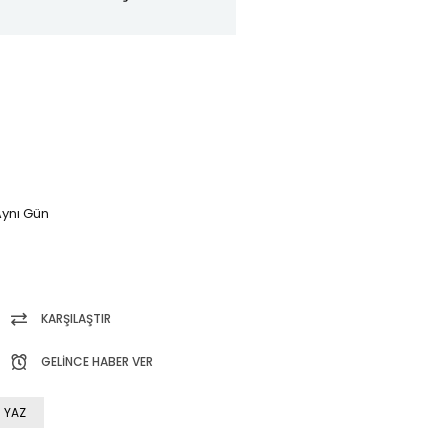
ynı Gün
KARŞILAŞTIR
GELINCE HABER VER
 YAZ