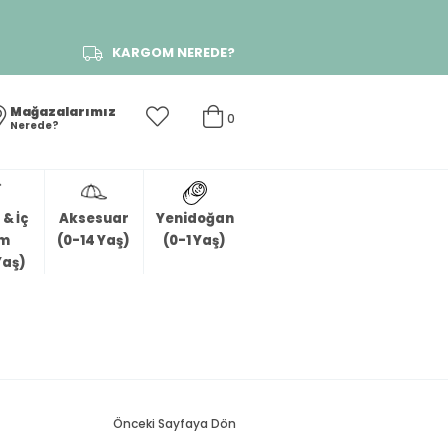
KARGOM NEREDE?
Mağazalarımız
0
Nerede?
& İç
Aksesuar
Yenidoğan
im
(0-14 Yaş)
(0-1 Yaş)
Yaş)
Önceki Sayfaya Dön