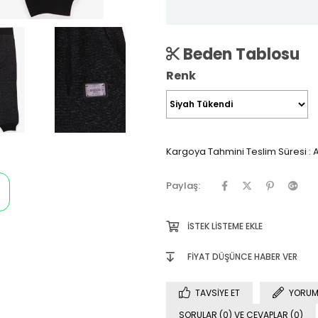
Beden Tablosu
Renk
Kargoya Tahmini Teslim Süresi
:
A
Paylaş:
İSTEK LISTEME EKLE
FIYAT DÜŞÜNCE HABER VER
TAVSIYE ET
YORUM
SORULAR (0) VE CEVAPLAR (0)