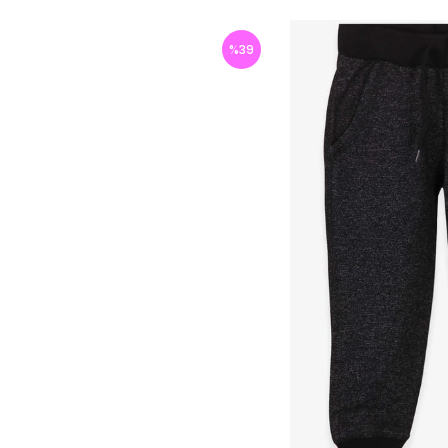
%
39
İndirim