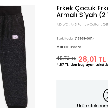
Erkek Çocuk Erk
Armalı Siyah (2
%10 LYC , %45 Pamuk-Cotton , %4
(12968-001)
Marka
:
Breeze
28,01 TL
45,73 TL
4,67 TL
'den başlayan taksitl
Ürün stoklarım