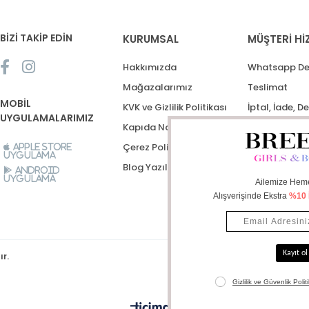
BİZİ TAKİP EDİN
KURUMSAL
MÜŞTERİ Hİ
Hakkımızda
Whatsapp De
Mağazalarımız
Teslimat
MOBİL
KVK ve Gizlilik Politikası
İptal, İade, D
UYGULAMALARIMIZ
Kapıda Nakit Ödeme
Destek Talep
Çerez Politikası
Apple Store
Uygulama
Blog Yazıları
Android
Uygulama
ır.