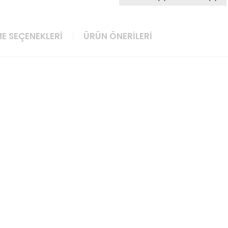
E SEÇENEKLERI
ÜRÜN ÖNERILERI