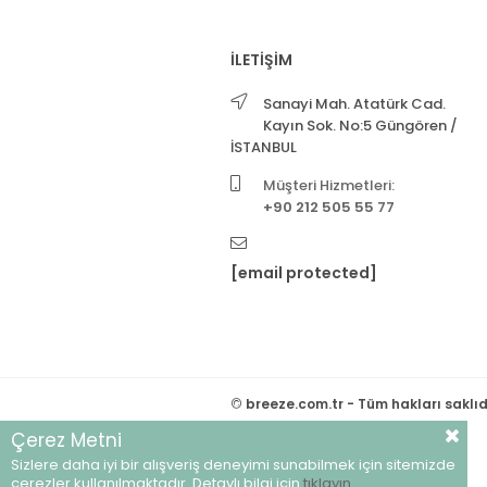
İLETİŞİM
Sanayi Mah. Atatürk Cad.
Kayın Sok. No:5 Güngören /
İSTANBUL
Müşteri Hizmetleri:
+90 212 505 55 77
[email protected]
©
breeze.com.tr - Tüm hakları saklıd
Çerez Metni
Sizlere daha iyi bir alışveriş deneyimi sunabilmek için sitemizde
çerezler kullanılmaktadır. Detaylı bilgi için
tıklayın