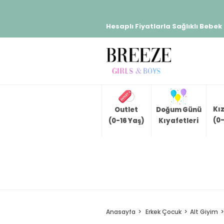
Hesaplı Fiyatlarla Sağlıklı Bebek
Kı
Outlet
Doğum Günü
(0-
(0-16 Yaş)
Kıyafetleri
Anasayfa
Erkek Çocuk
Alt Giyim