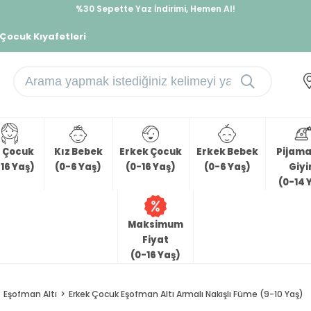
%30 Sepette Yaz İndirimi, Hemen Al!
İndirimlere ek %10 İndirimi Kap, Hemen Üye Ol!
 Çocuk Kıyafetleri
z Çocuk
Kız Bebek
Erkek Çocuk
Erkek Bebek
Pijama 
16 Yaş)
(0-6 Yaş)
(0-16 Yaş)
(0-6 Yaş)
Giy
(0-14 
Maksimum
Fiyat
(0-16 Yaş)
Eşofman Altı
Erkek Çocuk Eşofman Altı Armalı Nakışlı Füme (9-10 Yaş)