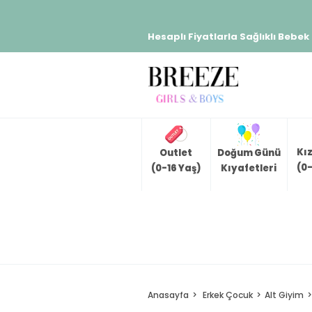
Hesaplı Fiyatlarla Sağlıklı Bebek
Kı
Outlet
Doğum Günü
(0-
(0-16 Yaş)
Kıyafetleri
Anasayfa
Erkek Çocuk
Alt Giyim