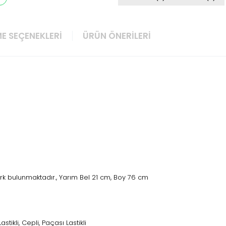
E SEÇENEKLERI
ÜRÜN ÖNERILERI
rk bulunmaktadır., Yarım Bel 21 cm, Boy 76 cm
astikli, Cepli, Paçası Lastikli