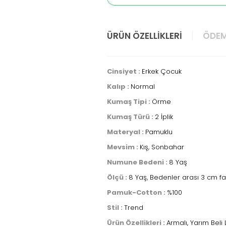
ÜRÜN ÖZELLIKLERI
ÖDEM
Cinsiyet :
Erkek Çocuk
Kalıp :
Normal
Kumaş Tipi :
Örme
Kumaş Türü :
2 İplik
Materyal :
Pamuklu
Mevsim :
Kış, Sonbahar
Numune Bedeni :
8 Yaş
Ölçü :
8 Yaş, Bedenler arası 3 cm fa
Pamuk-Cotton :
%100
Stil :
Trend
Ürün Özellikleri :
Armalı, Yarım Beli L