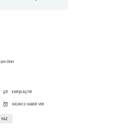
ynı Gün
KARŞILAŞTIR
GELINCE HABER VER
 YAZ