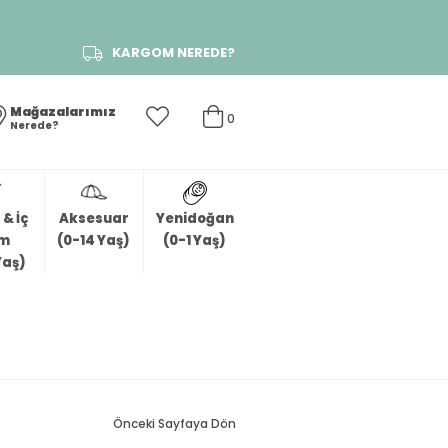
KARGOM NEREDE?
Mağazalarımız
0
Nerede?
& İç
Aksesuar
Yenidoğan
im
(0-14 Yaş)
(0-1 Yaş)
Yaş)
Önceki Sayfaya Dön