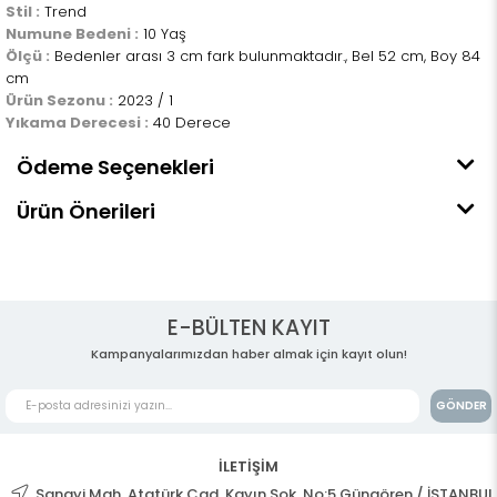
Stil :
Trend
Numune Bedeni :
10 Yaş
Ölçü :
Bedenler arası 3 cm fark bulunmaktadır., Bel 52 cm, Boy 84
cm
Ürün Sezonu :
2023 / 1
Yıkama Derecesi :
40 Derece
Ödeme Seçenekleri
Ürün Önerileri
E-BÜLTEN KAYIT
Kampanyalarımızdan haber almak için kayıt olun!
GÖNDER
İLETİŞİM
Sanayi Mah. Atatürk Cad. Kayın Sok. No:5 Güngören / İSTANBUL