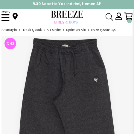
%30 Sepette Yaz İndirimi, Hemen Al!
İndirimlere ek %10 İndirimi Kap, Hemen Üye Ol!
Menu
0
Anasayfa
Erkek Çocuk
Alt Giyim
Eşofman Altı
Erkek Çocuk Eşofman Altı Armalı Cepli Bağcık Aksesuarlı Antrasit (14 Yaş)
%
43
İndirim