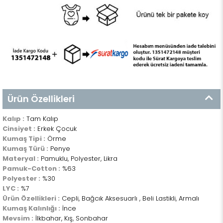
Ürün Özellikleri
Kalıp :
Tam Kalıp
Cinsiyet :
Erkek Çocuk
Kumaş Tipi :
Örme
Kumaş Türü :
Penye
Materyal :
Pamuklu, Polyester, Likra
Pamuk-Cotton :
%63
Polyester :
%30
LYC :
%7
Ürün Özellikleri :
Cepli, Bağcık Aksesuarlı , Beli Lastikli, Armalı
Kumaş Kalınlığı :
İnce
Mevsim :
İlkbahar, Kış, Sonbahar