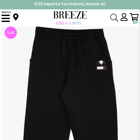
%30 Sepette Yaz İndirimi, Hemen Al!
İndirimlere ek %10 İndirimi Kap, Hemen Üye Ol!
Menu
Anasayfa
Erkek Çocuk
Alt Giyim
Eşofman Altı
Erkek Çocuk Eşofman Altı Armalı Cepli Bağcık Aksesuarlı Siyah (8 Yaş)
0
%
41
İndirim