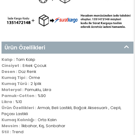
Ürün Özellikleri
Kalıp :
Tam Kalıp
Cinsiyet :
Erkek Çocuk
Desen :
Düz Renk
Kumaş Tipi :
Örme
Kumaş Türü :
2 İplik
Materyal :
Pamuklu, Likra
Pamuk-Cotton :
%90
Likra :
%10
Ürün Özellikleri :
Armalı, Beli Lastikli, Bağcık Aksesuarlı , Cepli,
Paçası Lastikli
Kumaş Kalınlığı :
Orta Kalın
Mevsim :
İlkbahar, Kış, Sonbahar
Stil :
Trend