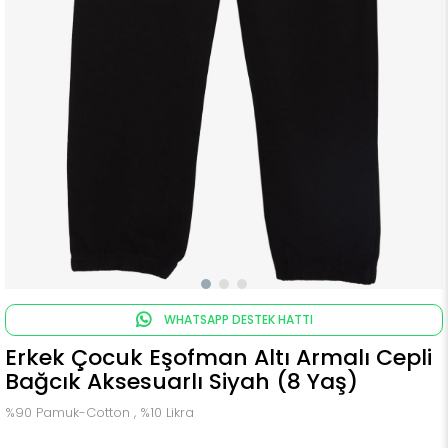
WHATSAPP DESTEK HATTI
Erkek Çocuk Eşofman Altı Armalı Cepli
Bağcık Aksesuarlı Siyah (8 Yaş)
%90 Pamuk-Cotton , %10 Likra