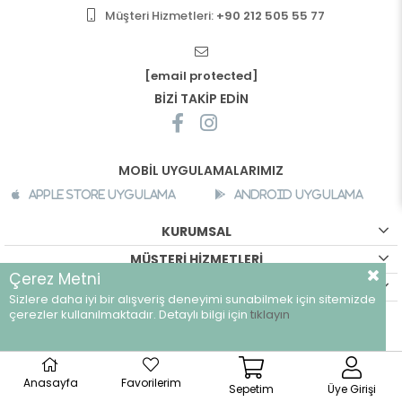
Müşteri Hizmetleri:
+90 212 505 55 77
[email protected]
BİZİ TAKİP EDİN
MOBİL UYGULAMALARIMIZ
Apple Store Uygulama
Android Uygulama
KURUMSAL
MÜŞTERİ HİZMETLERİ
Çerez Metni
ALIŞVERİŞ BİLGİLERİ
Sizlere daha iyi bir alışveriş deneyimi sunabilmek için sitemizde
çerezler kullanılmaktadır. Detaylı bilgi için
tıklayın
©
breeze.com.tr - Tüm hakları saklıdır.
Anasayfa
Favorilerim
Sepetim
Üye Girişi