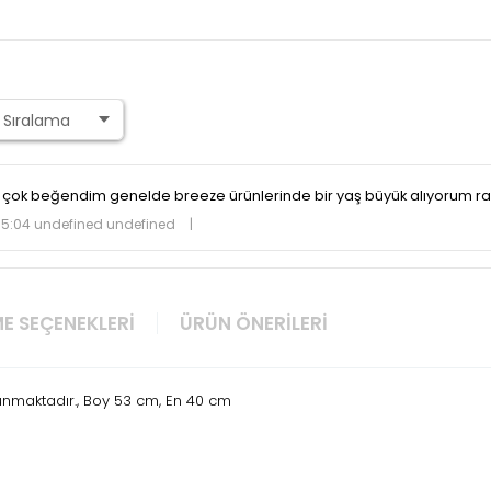
çok beğendim genelde breeze ürünlerinde bir yaş büyük alıyorum rah
15:04 undefined undefined
|
E SEÇENEKLERI
ÜRÜN ÖNERILERI
unmaktadır., Boy 53 cm, En 40 cm