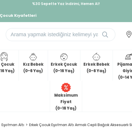
İndirimlere ek %10 İndirimi Kap, Hemen Üye Ol!
%30 Sepette Yaz İndirimi, Hemen Al!
 Çocuk Kıyafetleri
z Çocuk
Kız Bebek
Erkek Çocuk
Erkek Bebek
Pijama 
16 Yaş)
(0-6 Yaş)
(0-16 Yaş)
(0-6 Yaş)
Giy
(0-14 
Maksimum
Fiyat
(0-16 Yaş)
Eşofman Altı
Erkek Çocuk Eşofman Altı Armalı Cepli Bağcık Aksesuarlı S