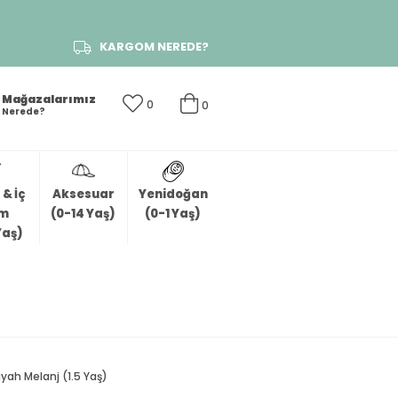
KARGOM NEREDE?
Mağazalarımız
0
0
Nerede?
& İç
Aksesuar
Yenidoğan
im
(0-14 Yaş)
(0-1 Yaş)
Yaş)
iyah Melanj (1.5 Yaş)