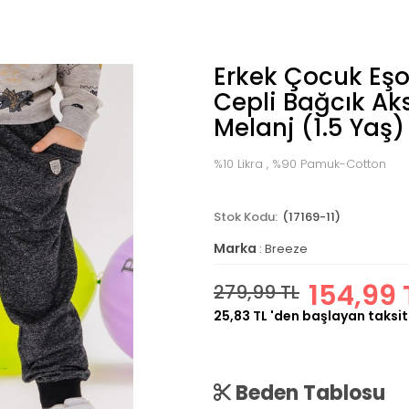
Erkek Çocuk Eşo
Cepli Bağcık Ak
Melanj (1.5 Yaş)
%10 Likra , %90 Pamuk-Cotton
(17169-11)
Marka
:
Breeze
154,99 
279,99 TL
25,83 TL
'den başlayan taksit
Beden Tablosu