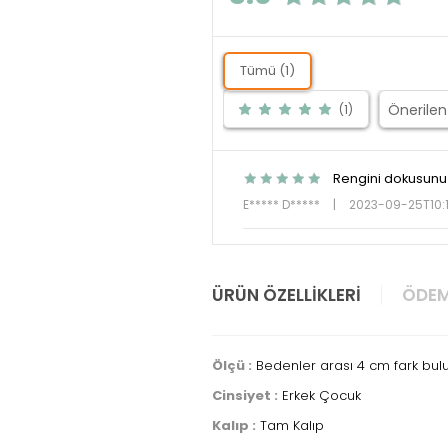
Tümü (1)
(1)
Rengini dokusunu 
E***** D*****
|
2023-09-25T10:
ÜRÜN ÖZELLIKLERI
ÖDEM
Ölçü :
Bedenler arası 4 cm fark bul
Cinsiyet :
Erkek Çocuk
Kalıp :
Tam Kalıp