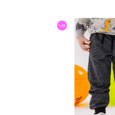
%
45
İndirim