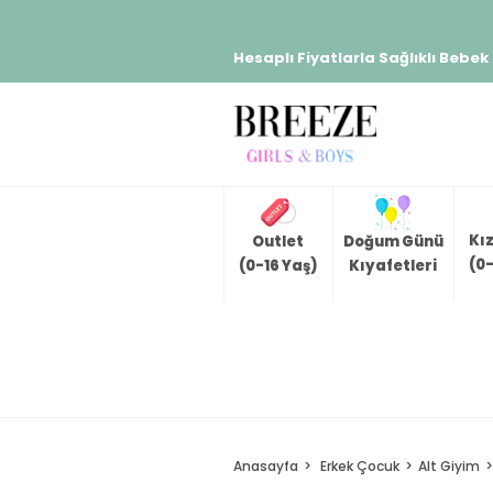
Hesaplı Fiyatlarla Sağlıklı Bebek
Kı
Outlet
Doğum Günü
(0-
(0-16 Yaş)
Kıyafetleri
Anasayfa
Erkek Çocuk
Alt Giyim