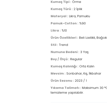
Kumaş Tipi :
Örme
Kumaş Türü :
2 İplik
Materyal :
Likra, Pamuklu
Pamuk-Cotton :
%90
Likra :
%10
Ürün Özellikleri :
Beli Lastikli, Bağcı
Stil :
Trend
Numune Bedeni :
3 Yaş
Boy / Ölçü :
Regular
Kumaş Kalınlığı :
Orta Kalın
Mevsim :
Sonbahar, Kış, İlkbahar
Ürün Sezonu :
2023 / 1
Yıkama Talimatı :
Maksimum 30 °C sı
temizleme yapılabilir.