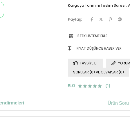
Kargoya Tahmini Teslim Süresi
:
A
Paylaş:
İSTEK LISTEME EKLE
FIYAT DÜŞÜNCE HABER VER
TAVSIYE ET
YORUM
SORULAR (0) VE CEVAPLAR (0)
5.0
(1)
endirmeleri
Ürün Soru 