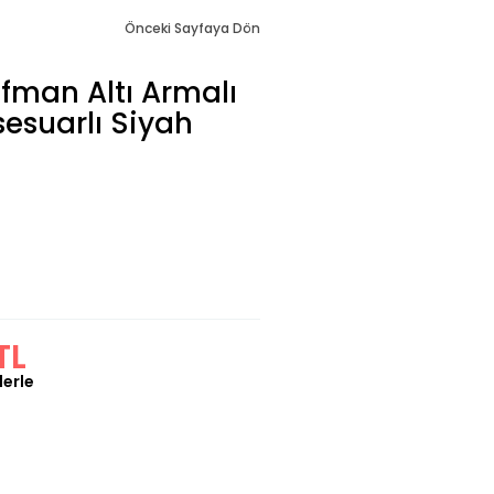
Önceki Sayfaya Dön
fman Altı Armalı
sesuarlı Siyah
TL
lerle