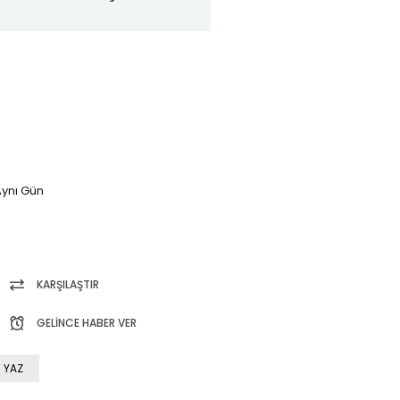
ynı Gün
KARŞILAŞTIR
GELINCE HABER VER
 YAZ