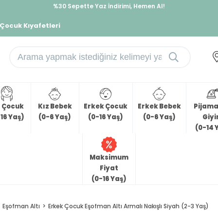
%30 Sepette Yaz İndirimi, Hemen Al!
İndirimlere ek %10 İndirimi Kap, Hemen Üye Ol!
 Çocuk Kıyafetleri
z Çocuk
Kız Bebek
Erkek Çocuk
Erkek Bebek
Pijama 
16 Yaş)
(0-6 Yaş)
(0-16 Yaş)
(0-6 Yaş)
Giy
(0-14 
Maksimum
Fiyat
(0-16 Yaş)
Eşofman Altı
Erkek Çocuk Eşofman Altı Armalı Nakışlı Siyah (2-3 Yaş)