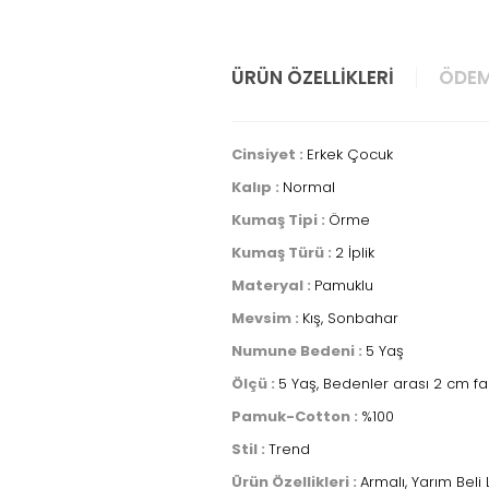
ÜRÜN ÖZELLIKLERI
ÖDEM
Cinsiyet :
Erkek Çocuk
Kalıp :
Normal
Kumaş Tipi :
Örme
Kumaş Türü :
2 İplik
Materyal :
Pamuklu
Mevsim :
Kış, Sonbahar
Numune Bedeni :
5 Yaş
Ölçü :
5 Yaş, Bedenler arası 2 cm fa
Pamuk-Cotton :
%100
Stil :
Trend
Ürün Özellikleri :
Armalı, Yarım Beli L