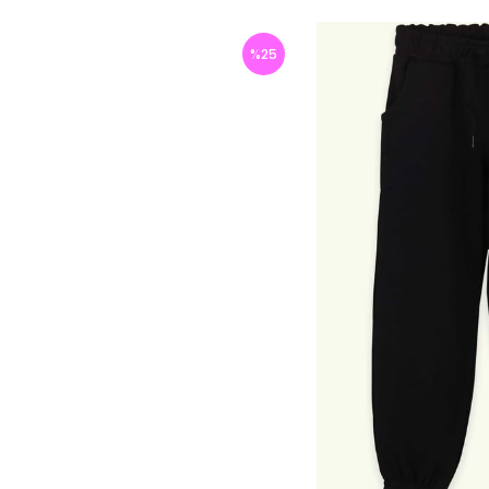
%
25
İndirim