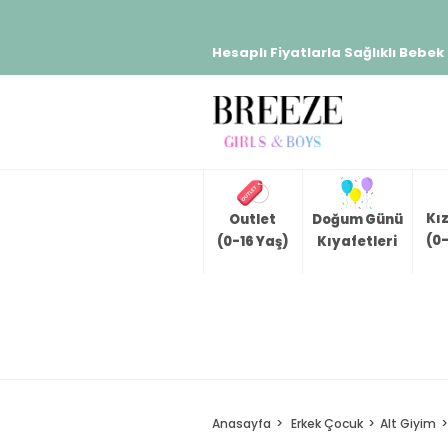
Hesaplı Fiyatlarla Sağlıklı Bebek
Kı
Outlet
Doğum Günü
(0-
(0-16 Yaş)
Kıyafetleri
Anasayfa
Erkek Çocuk
Alt Giyim