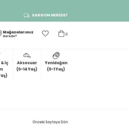
KARGOM NEREDE?
Mağazalarımız
0
Nerede?
& İç
Aksesuar
Yenidoğan
im
(0-14 Yaş)
(0-1 Yaş)
Yaş)
Önceki Sayfaya Dön