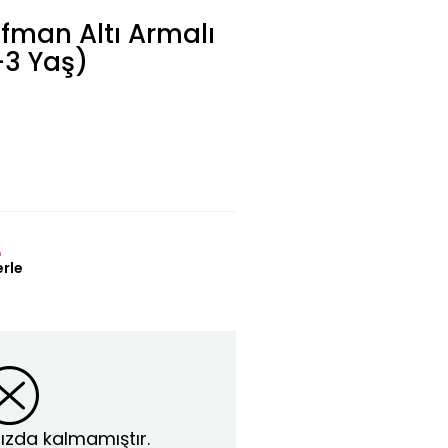
fman Altı Armalı
-3 Yaş)
L
erle
ızda kalmamıştır.