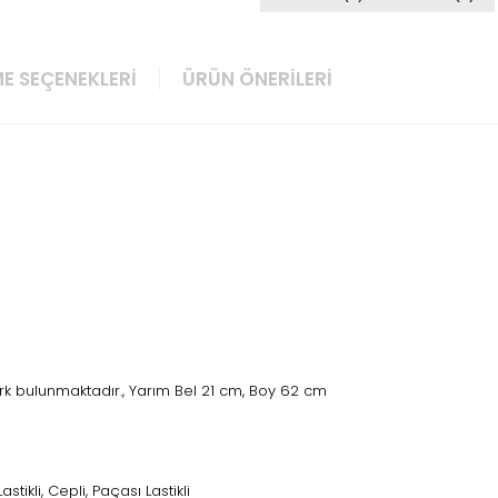
E SEÇENEKLERI
ÜRÜN ÖNERILERI
rk bulunmaktadır., Yarım Bel 21 cm, Boy 62 cm
astikli, Cepli, Paçası Lastikli