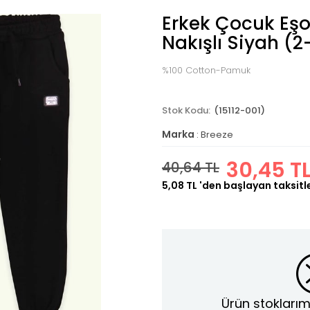
Erkek Çocuk Eşo
Nakışlı Siyah (2
%100 Cotton-Pamuk
(15112-001)
Marka
:
Breeze
30,45 T
40,64 TL
5,08 TL
'den başlayan taksitl
Ürün stoklarım