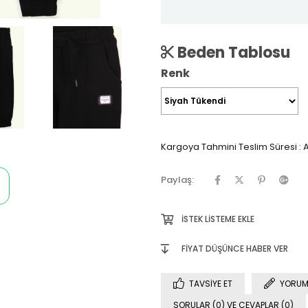
Beden Tablosu
Renk
Kargoya Tahmini Teslim Süresi
:
A
Paylaş:
İSTEK LISTEME EKLE
FIYAT DÜŞÜNCE HABER VER
TAVSIYE ET
YORUM
SORULAR (0) VE CEVAPLAR (0)