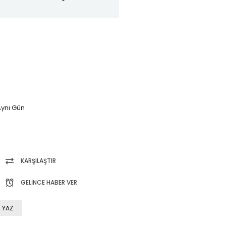
ynı Gün
KARŞILAŞTIR
GELINCE HABER VER
 YAZ