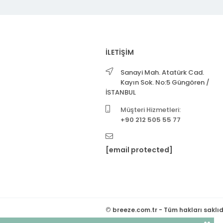
İLETİŞİM
Sanayi Mah. Atatürk Cad.
Kayın Sok. No:5 Güngören /
İSTANBUL
Müşteri Hizmetleri:
+90 212 505 55 77
[email protected]
©
breeze.com.tr - Tüm hakları saklıd