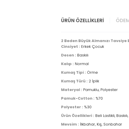
ÜRÜN ÖZELLIKLERI
ÖDEM
2 Beden Büyük Almanızı Tavsiye E
Cinsiyet :
Erkek Çocuk
Desen :
Baskılı
Kalıp :
Normal
Kumaş Tipi :
Örme
Kumaş Türü :
2 İplik
Materyal :
Pamuklu, Polyester
Pamuk-Cotton :
%70
Polyester :
%30
Ürün Özellikleri :
Beli Lastikli, Baskı
Mevsim :
İlkbahar, Kış, Sonbahar