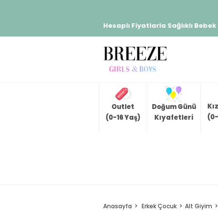
Hesaplı Fiyatlarla Sağlıklı Bebek
Kı
Outlet
Doğum Günü
(0-
(0-16 Yaş)
Kıyafetleri
Anasayfa
Erkek Çocuk
Alt Giyim