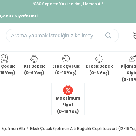
%30 Sepette Yaz İndirimi, Hemen Al!
İndirimlere ek %10 İndirimi Kap, Hemen Üye Ol!
 Çocuk Kıyafetleri
z Çocuk
Kız Bebek
Erkek Çocuk
Erkek Bebek
Pijama 
16 Yaş)
(0-6 Yaş)
(0-16 Yaş)
(0-6 Yaş)
Giy
(0-14 
Maksimum
Fiyat
(0-16 Yaş)
Eşofman Altı
Erkek Çocuk Eşofman Altı Bağcıklı Cepli Lacivert (12-16 Ya