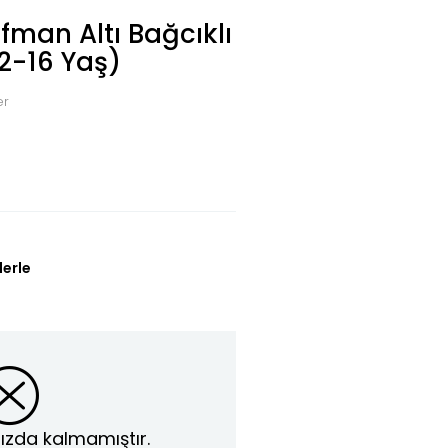
fman Altı Bağcıklı
12-16 Yaş)
er
lerle
ızda kalmamıştır.