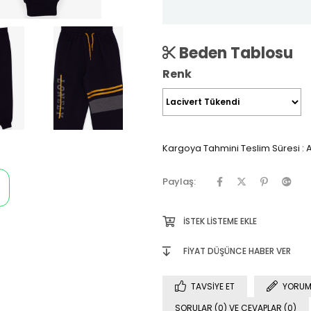
Beden Tablosu
Renk
Kargoya Tahmini Teslim Süresi
:
A
Paylaş:
İSTEK LISTEME EKLE
FIYAT DÜŞÜNCE HABER VER
TAVSIYE ET
YORUM
SORULAR (0) VE CEVAPLAR (0)