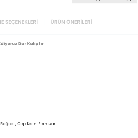
E SEÇENEKLERI
ÜRÜN ÖNERILERI
diyoruz Dar Kalıptır
lı, Bağcıklı, Cep Kısmı Fermuarlı