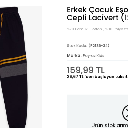
Erkek Çocuk Eşo
Cepli Lacivert (
%70 Pamuk-Cotton , %30 Polyest
(P2136-34)
Marka
:
Poyraz Kids
159,99 TL
26,67 TL
'den başlayan taksit
Ürün stoklarım