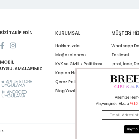
BİZİ TAKİP EDİN
KURUMSAL
MÜŞTERİ Hİ
Hakkımızda
Whatsapp De
Mağazalarımız
Teslimat
MOBİL
KVK ve Gizlilik Politikası
İptal, İade, D
UYGULAMALARIMIZ
Kapıda Nakit Ödeme
Destek Talep
Çerez Politikası
Apple Store
Uygulama
Blog Yazıları
Android
Uygulama
ır.