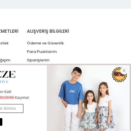
ZMETLERİ
ALIŞVERİŞ BİLGİLERİ
stek
Ödeme ve Güvenlik
Para Puanlarım
eğişim
Siparişlerim
lerim
Kargo Takip
İade Taleplerim