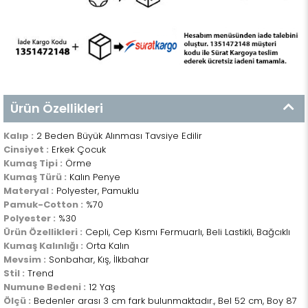
Ürün Özellikleri
Kalıp :
2 Beden Büyük Alınması Tavsiye Edilir
Cinsiyet :
Erkek Çocuk
Kumaş Tipi :
Örme
Kumaş Türü :
Kalın Penye
Materyal :
Polyester, Pamuklu
Pamuk-Cotton :
%70
Polyester :
%30
Ürün Özellikleri :
Cepli, Cep Kısmı Fermuarlı, Beli Lastikli, Bağcıklı
Kumaş Kalınlığı :
Orta Kalın
Mevsim :
Sonbahar, Kış, İlkbahar
Stil :
Trend
Numune Bedeni :
12 Yaş
Ölçü :
Bedenler arası 3 cm fark bulunmaktadır., Bel 52 cm, Boy 87