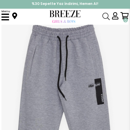
%30 Sepette Yaz İndirimi, Hemen Al!
İndirimlere ek %10 İndirimi Kap, Hemen Üye Ol!
Menu
Anasayfa
Erkek Çocuk
Alt Giyim
Eşofman Altı
Erkek Çocuk Eşofman Altı Baskılı Cepli Gri Melanj (12 Yaş)
0