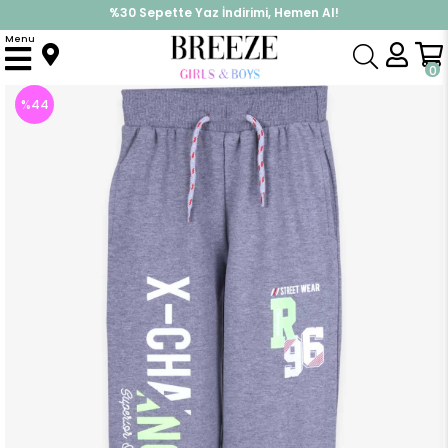
%30 Sepette Yaz İndirimi, Hemen Al!
İndirimlere ek %10 İndirimi Kap, Hemen Üye Ol!
Menu
Anasayfa
Erkek Çocuk
Alt Giyim
Eşofman Altı
Erkek Çocuk Eşofman Altı Baskılı Gri Melanj (10 Yaş)
0
%
44
İndirim