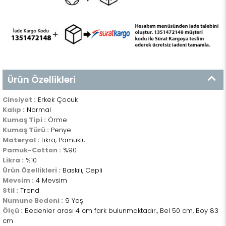
Ürün Özellikleri
Cinsiyet :
Erkek Çocuk
Kalıp :
Normal
Kumaş Tipi :
Örme
Kumaş Türü :
Penye
Materyal :
Likra, Pamuklu
Pamuk-Cotton :
%90
Likra :
%10
Ürün Özellikleri :
Baskılı, Cepli
Mevsim :
4 Mevsim
Stil :
Trend
Numune Bedeni :
9 Yaş
Ölçü :
Bedenler arası 4 cm fark bulunmaktadır., Bel 50 cm, Boy 83
cm