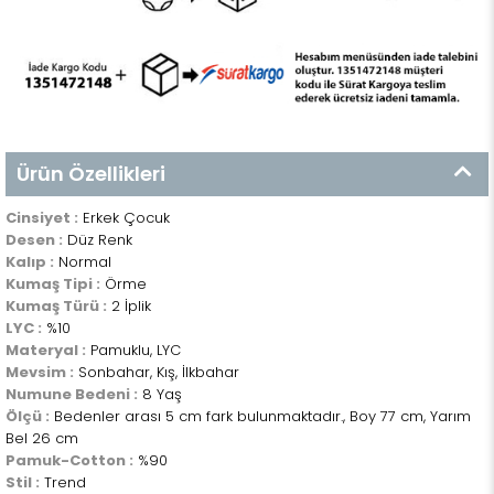
Ürün Özellikleri
Cinsiyet :
Erkek Çocuk
Desen :
Düz Renk
Kalıp :
Normal
Kumaş Tipi :
Örme
Kumaş Türü :
2 İplik
LYC :
%10
Materyal :
Pamuklu, LYC
Mevsim :
Sonbahar, Kış, İlkbahar
Numune Bedeni :
8 Yaş
Ölçü :
Bedenler arası 5 cm fark bulunmaktadır., Boy 77 cm, Yarım
Bel 26 cm
Pamuk-Cotton :
%90
Stil :
Trend