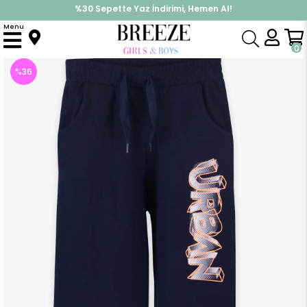
%30 Sepette Yaz İndirimi, Hemen Al!
İndirimlere ek %10 İndirimi Kap, Hemen Üye Ol!
Menu
Anasayfa
Erkek Çocuk
Alt Giyim
Eşofman Altı
Erkek Çocuk Eşofman Altı Baskılı Koyu Mavi (10 Yaş)
0
%
36
İndirim