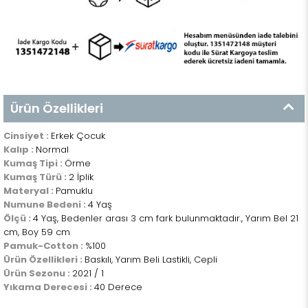
Ürün Özellikleri
Cinsiyet :
Erkek Çocuk
Kalıp :
Normal
Kumaş Tipi :
Örme
Kumaş Türü :
2 İplik
Materyal :
Pamuklu
Numune Bedeni :
4 Yaş
Ölçü :
4 Yaş, Bedenler arası 3 cm fark bulunmaktadır., Yarım Bel 21
cm, Boy 59 cm
Pamuk-Cotton :
%100
Ürün Özellikleri :
Baskılı, Yarım Beli Lastikli, Cepli
Ürün Sezonu :
2021 / 1
Yıkama Derecesi :
40 Derece