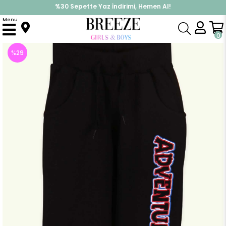
%30 Sepette Yaz İndirimi, Hemen Al!
İndirimlere ek %10 İndirimi Kap, Hemen Üye Ol!
Menu
Anasayfa
Erkek Çocuk
Alt Giyim
Eşofman Altı
Erkek Çocuk Eşofman Altı Baskılı Siyah (5 Yaş)
0
%
29
İndirim