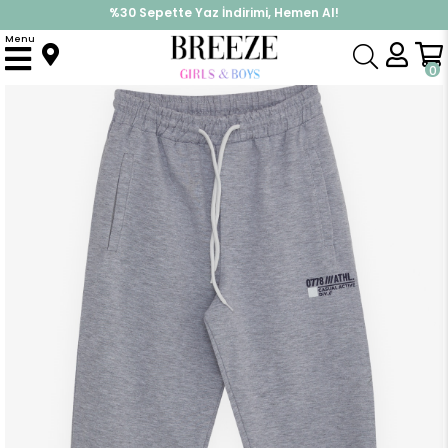
%30 Sepette Yaz İndirimi, Hemen Al!
İndirimlere ek %10 İndirimi Kap, Hemen Üye Ol!
Menu
Anasayfa
Erkek Çocuk
Alt Giyim
Eşofman Altı
Erkek Çocuk Eşofman Altı Cebi Fermuarlı Gri Melanj (13 Yaş)
0