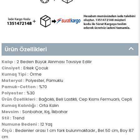
Ürün Özellikleri
Kalıp :
2 Beden Büyük Alınması Tavsiye Edilir
Cinsiyet :
Erkek Çocuk
Kumaş Tipi :
Örme
Materyal :
Polyester, Pamuklu
Pamuk-Cotton :
%70
Polyester :
%30
Ürün Özellikleri :
Bağcıklı, Beli Lastikli, Cep Kısmı Fermuarlı, Cepli
Kumaş Kalınlığı :
Orta Kalın
Mevsim :
Sonbahar, Kış, İlkbahar
Stil :
Trend
Numune Bedeni :
12 Yaş
Ölçü :
Bedenler arası 1 cm fark bulunmaktadır., Bel 50 cm, Boy 87
cm