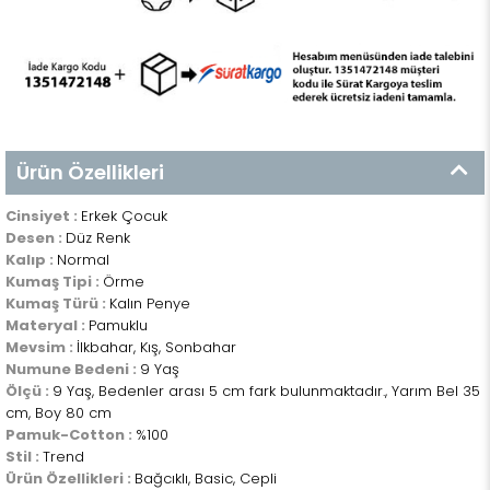
Ürün Özellikleri
Cinsiyet :
Erkek Çocuk
Desen :
Düz Renk
Kalıp :
Normal
Kumaş Tipi :
Örme
Kumaş Türü :
Kalın Penye
Materyal :
Pamuklu
Mevsim :
İlkbahar, Kış, Sonbahar
Numune Bedeni :
9 Yaş
Ölçü :
9 Yaş, Bedenler arası 5 cm fark bulunmaktadır., Yarım Bel 35
cm, Boy 80 cm
Pamuk-Cotton :
%100
Stil :
Trend
Ürün Özellikleri :
Bağcıklı, Basic, Cepli