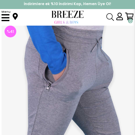
İndirimlere ek %10 İndirimi Kap, Hemen Üye Ol!
%30 Sepette Yaz İndirimi, Hemen Al!
Menu
Anasayfa
Erkek Çocuk
Alt Giyim
Eşofman Altı
Erkek Çocuk Eşofman Altı Cepleri Fermuarlı Gri (11 Yaş)
0
%
41
İndirim