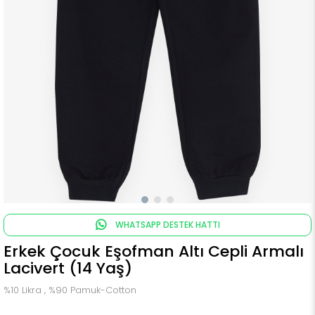
WHATSAPP DESTEK HATTI
Erkek Çocuk Eşofman Altı Cepli Armalı
Lacivert (14 Yaş)
%10 Likra , %90 Pamuk-Cotton