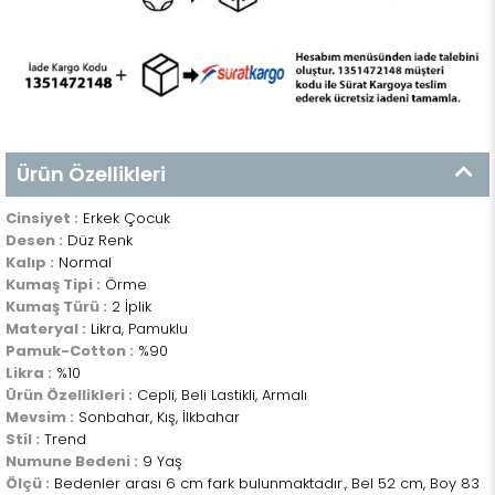
Ürün Özellikleri
Cinsiyet :
Erkek Çocuk
Desen :
Düz Renk
Kalıp :
Normal
Kumaş Tipi :
Örme
Kumaş Türü :
2 İplik
Materyal :
Likra, Pamuklu
Pamuk-Cotton :
%90
Likra :
%10
Ürün Özellikleri :
Cepli, Beli Lastikli, Armalı
Mevsim :
Sonbahar, Kış, İlkbahar
Stil :
Trend
Numune Bedeni :
9 Yaş
Ölçü :
Bedenler arası 6 cm fark bulunmaktadır., Bel 52 cm, Boy 83