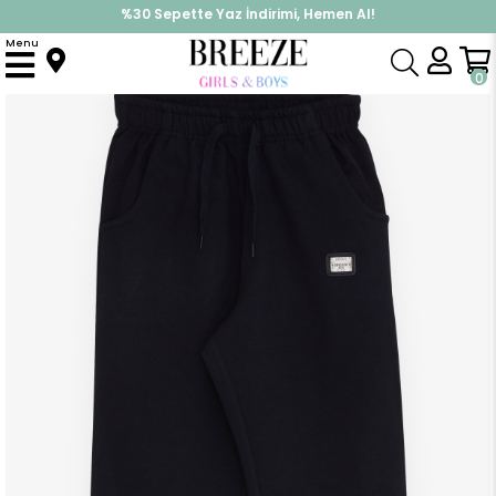
%30 Sepette Yaz İndirimi, Hemen Al!
İndirimlere ek %10 İndirimi Kap, Hemen Üye Ol!
Menu
Anasayfa
Erkek Çocuk
Alt Giyim
Eşofman Altı
Erkek Çocuk Eşofman Altı Cepli Armalı Lacivert (14 Yaş)
0