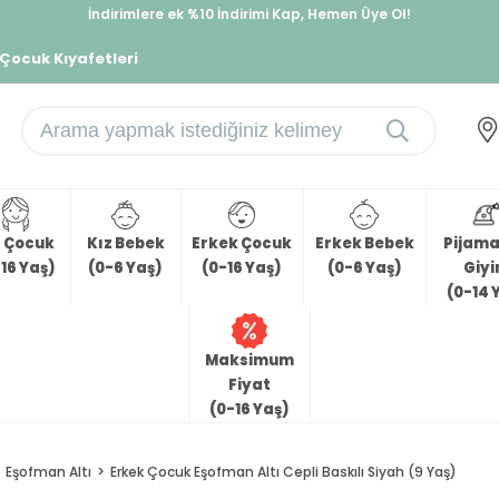
İndirimlere ek %10 İndirimi Kap, Hemen Üye Ol!
%30 Sepette Yaz İndirimi, Hemen Al!
 Çocuk Kıyafetleri
z Çocuk
Kız Bebek
Erkek Çocuk
Erkek Bebek
Pijama 
16 Yaş)
(0-6 Yaş)
(0-16 Yaş)
(0-6 Yaş)
Giy
(0-14 
Maksimum
Fiyat
(0-16 Yaş)
Eşofman Altı
Erkek Çocuk Eşofman Altı Cepli Baskılı Siyah (9 Yaş)