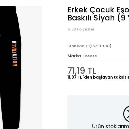
Erkek Çocuk Eşo
Baskılı Siyah (9
%100 Polyester
(16710-001)
Marka
:
Breeze
71,19 TL
11,87 TL
'den başlayan taksitl
Ürün stoklarım