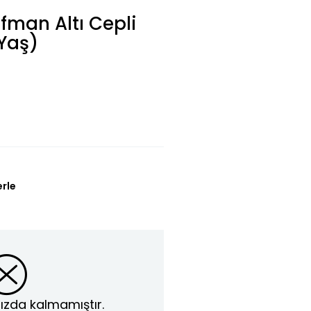
fman Altı Cepli
 Yaş)
erle
ızda kalmamıştır.