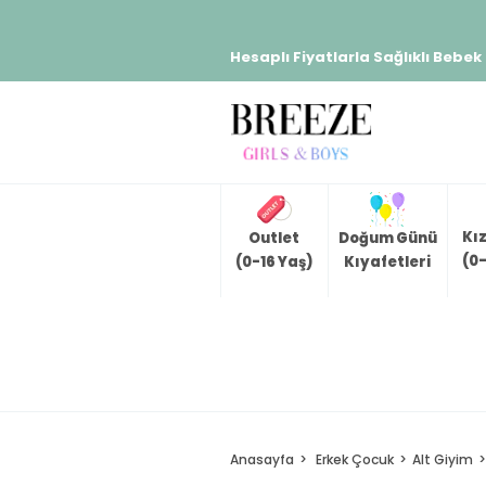
Hesaplı Fiyatlarla Sağlıklı Bebek
Kı
Outlet
Doğum Günü
(0-
(0-16 Yaş)
Kıyafetleri
Anasayfa
Erkek Çocuk
Alt Giyim