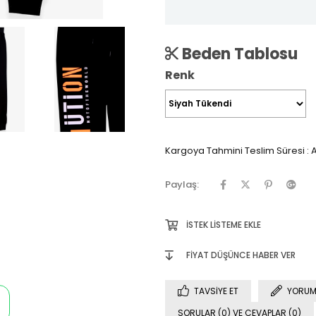
Beden Tablosu
Renk
Kargoya Tahmini Teslim Süresi
:
A
Paylaş:
İSTEK LISTEME EKLE
FIYAT DÜŞÜNCE HABER VER
TAVSIYE ET
YORUM
SORULAR (0) VE CEVAPLAR (0)