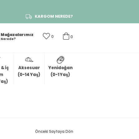
KARGOM NEREDE?
Mağazalarımız
0
0
Nerede?
& İç
Aksesuar
Yenidoğan
im
(0-14 Yaş)
(0-1 Yaş)
Yaş)
Önceki Sayfaya Dön