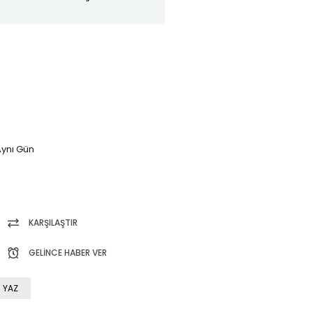
ynı Gün
KARŞILAŞTIR
GELINCE HABER VER
 YAZ