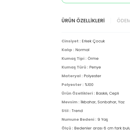
ÜRÜN ÖZELLIKLERI
ÖDEM
Cinsiyet :
Erkek Çocuk
Kalıp :
Normal
Kumaş Tipi :
Örme
Kumaş Türü :
Penye
Materyal :
Polyester
Polyester :
%100
Ürün Özellikleri :
Baskılı, Cepli
Mevsim :
İlkbahar, Sonbahar, Yaz
Stil :
Trend
Numune Bedeni :
9 Yaş
Ölçü :
Bedenler arası 6 cm fark bulu