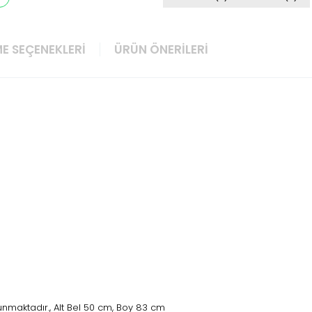
E SEÇENEKLERI
ÜRÜN ÖNERILERI
nmaktadır., Alt Bel 50 cm, Boy 83 cm