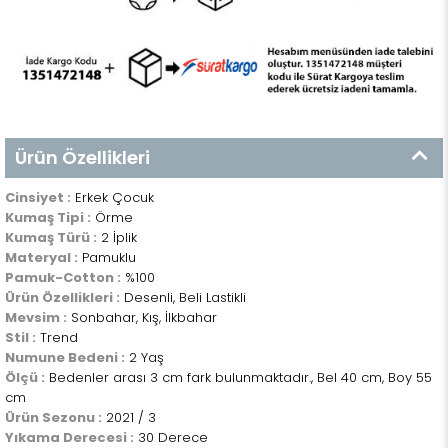
Ürün Özellikleri
Cinsiyet :
Erkek Çocuk
Kumaş Tipi :
Örme
Kumaş Türü :
2 İplik
Materyal :
Pamuklu
Pamuk-Cotton :
%100
Ürün Özellikleri :
Desenli, Beli Lastikli
Mevsim :
Sonbahar, Kış, İlkbahar
Stil :
Trend
Numune Bedeni :
2 Yaş
Ölçü :
Bedenler arası 3 cm fark bulunmaktadır., Bel 40 cm, Boy 55
cm
Ürün Sezonu :
2021 / 3
Yıkama Derecesi :
30 Derece