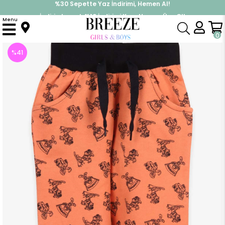
İndirimlere ek %10 İndirimi Kap, Hemen Üye Ol!
%30 Sepette Yaz İndirimi, Hemen Al!
Menu
Anasayfa
Erkek Çocuk
Alt Giyim
Eşofman Altı
Erkek Bebek Eşofman Altı Çocuk Desenli Turuncu (2 Yaş)
0
%
41
İndirim