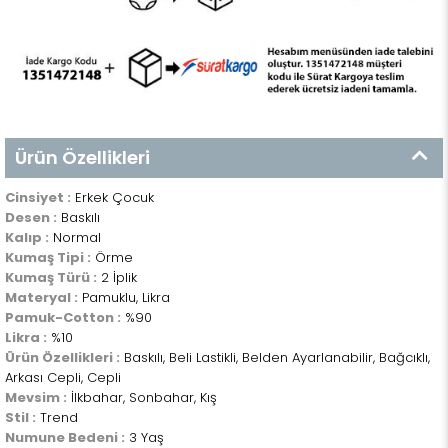
Ürün Özellikleri
Cinsiyet :
Erkek Çocuk
Desen :
Baskılı
Kalıp :
Normal
Kumaş Tipi :
Örme
Kumaş Türü :
2 İplik
Materyal :
Pamuklu, Likra
Pamuk-Cotton :
%90
Likra :
%10
Ürün Özellikleri :
Baskılı, Beli Lastikli, Belden Ayarlanabilir, Bağcıklı,
Arkası Cepli, Cepli
Mevsim :
İlkbahar, Sonbahar, Kış
Stil :
Trend
Numune Bedeni :
3 Yaş