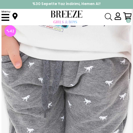
%30 Sepette Yaz İndirimi, Hemen Al!
İndirimlere ek %10 İndirimi Kap, Hemen Üye Ol!
Menu
Anasayfa
Erkek Çocuk
Alt Giyim
Eşofman Altı
Erkek Çocuk Eşofman Altı Dinozor Baskılı Gri Melanj (3 Yaş)
0
%
42
İndirim