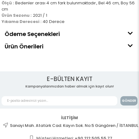
Ölçü :
Bedenler arası 4 cm fark bulunmaktadır., Bel 46 cm, Boy 56
cm
Ürün Sezonu :
2021 / 1
Yıkama Derecesi :
40 Derece
Ödeme Seçenekleri
Ürün Önerileri
E-BÜLTEN KAYIT
Kampanyalarımızdan haber almak için kayıt olun!
GÖNDER
İLETİŞİM
Sanayi Mah. Atatürk Cad. Kayın Sok. No:5 Güngören / İSTANBUL
Müşteri Hizmetleri:
+90 212 505 55 77