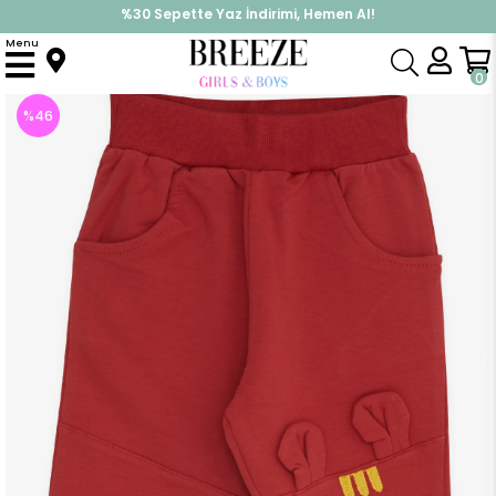
%30 Sepette Yaz İndirimi, Hemen Al!
İndirimlere ek %10 İndirimi Kap, Hemen Üye Ol!
Menu
Anasayfa
Erkek Çocuk
Alt Giyim
Eşofman Altı
Erkek Çocuk Eşofman Altı Dizi Nakışlı Kiremit (1.5 Yaş)
0
%
46
İndirim