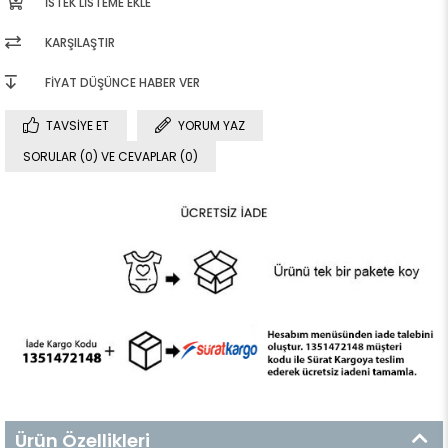
İSTEK LISTEME EKLE
KARŞILAŞTIR
FIYAT DÜŞÜNCE HABER VER
TAVSIYE ET
YORUM YAZ
SORULAR (0) VE CEVAPLAR (0)
Ürün Özellikleri