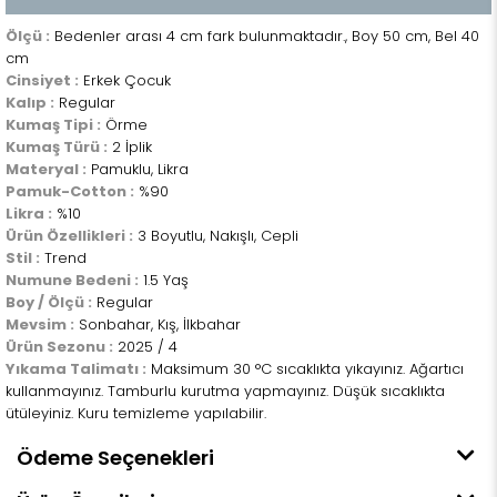
Ölçü :
Bedenler arası 4 cm fark bulunmaktadır., Boy 50 cm, Bel 40
cm
Cinsiyet :
Erkek Çocuk
Kalıp :
Regular
Kumaş Tipi :
Örme
Kumaş Türü :
2 İplik
Materyal :
Pamuklu, Likra
Pamuk-Cotton :
%90
Likra :
%10
Ürün Özellikleri :
3 Boyutlu, Nakışlı, Cepli
Stil :
Trend
Numune Bedeni :
1.5 Yaş
Boy / Ölçü :
Regular
Mevsim :
Sonbahar, Kış, İlkbahar
Ürün Sezonu :
2025 / 4
Yıkama Talimatı :
Maksimum 30 °C sıcaklıkta yıkayınız. Ağartıcı
kullanmayınız. Tamburlu kurutma yapmayınız. Düşük sıcaklıkta
ütüleyiniz. Kuru temizleme yapılabilir.
Ödeme Seçenekleri