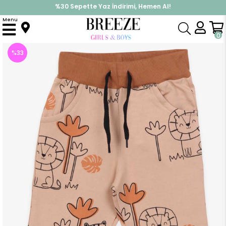
%30 Sepette Yaz İndirimi, Hemen Al!
İndirimlere ek %10 İndirimi Kap, Hemen Üye Ol!
Menu
Anasayfa
Erkek Çocuk
Alt Giyim
Eşofman Altı
Erkek Bebek Eşofman Altı Hayvancık Desenli Açık Kahverengi (2 Yaş)
0
%
33
İndirim