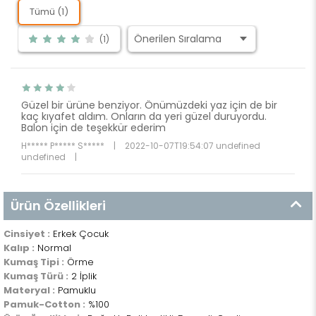
Tümü (1)
(1)
Güzel bir ürüne benziyor. Önümüzdeki yaz için de bir
kaç kıyafet aldım. Onların da yeri güzel duruyordu.
Balon için de teşekkür ederim
H***** P***** S*****
|
2022-10-07T19:54:07 undefined
undefined
|
Ürün Özellikleri
Cinsiyet :
Erkek Çocuk
Kalıp :
Normal
Kumaş Tipi :
Örme
Kumaş Türü :
2 İplik
Materyal :
Pamuklu
Pamuk-Cotton :
%100