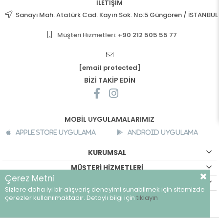
İLETİŞİM
Sanayi Mah. Atatürk Cad. Kayın Sok. No:5 Güngören / İSTANBUL
Müşteri Hizmetleri:
+90 212 505 55 77
[email protected]
BİZİ TAKİP EDİN
MOBİL UYGULAMALARIMIZ
Apple Store Uygulama
Android Uygulama
KURUMSAL
MÜŞTERİ HİZMETLERİ
Çerez Metni
ALIŞVERİŞ BİLGİLERİ
Sizlere daha iyi bir alışveriş deneyimi sunabilmek için sitemizde
©
breeze.com.tr - Tüm hakları saklıdır.
çerezler kullanılmaktadır. Detaylı bilgi için
tıklayın