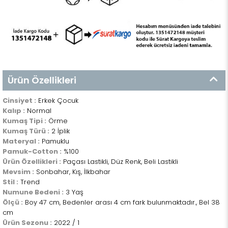
Ürün Özellikleri
Cinsiyet :
Erkek Çocuk
Kalıp :
Normal
Kumaş Tipi :
Örme
Kumaş Türü :
2 İplik
Materyal :
Pamuklu
Pamuk-Cotton :
%100
Ürün Özellikleri :
Paçası Lastikli, Düz Renk, Beli Lastikli
Mevsim :
Sonbahar, Kış, İlkbahar
Stil :
Trend
Numune Bedeni :
3 Yaş
Ölçü :
Boy 47 cm, Bedenler arası 4 cm fark bulunmaktadır., Bel 38
cm
Ürün Sezonu :
2022 / 1