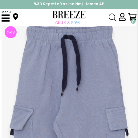
%30 Sepette Yaz İndirimi, Hemen Al!
İndirimlere ek %10 İndirimi Kap, Hemen Üye Ol!
Menu
Anasayfa
Erkek Çocuk
Alt Giyim
Eşofman Altı
Erkek Çocuk Eşofman Altı Kargo Cepli Buz Mavisi (6 Yaş)
0
%
43
İndirim