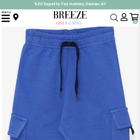
%30 Sepette Yaz İndirimi, Hemen Al!
İndirimlere ek %10 İndirimi Kap, Hemen Üye Ol!
Menu
Anasayfa
Erkek Çocuk
Alt Giyim
Eşofman Altı
Erkek Çocuk Eşofman Altı Kargo Cepli Saks Mavisi (4 Yaş)
0