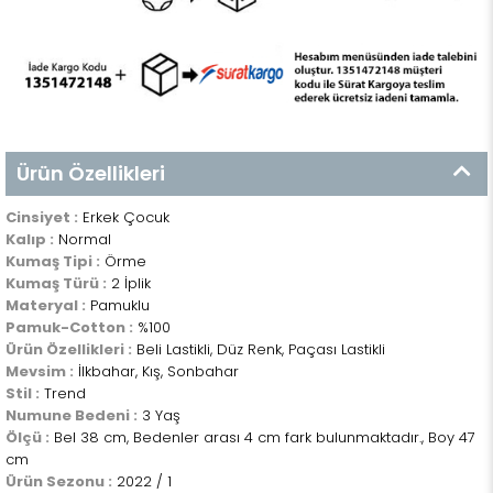
Ürün Özellikleri
Cinsiyet :
Erkek Çocuk
Kalıp :
Normal
Kumaş Tipi :
Örme
Kumaş Türü :
2 İplik
Materyal :
Pamuklu
Pamuk-Cotton :
%100
Ürün Özellikleri :
Beli Lastikli, Düz Renk, Paçası Lastikli
Mevsim :
İlkbahar, Kış, Sonbahar
Stil :
Trend
Numune Bedeni :
3 Yaş
Ölçü :
Bel 38 cm, Bedenler arası 4 cm fark bulunmaktadır., Boy 47
cm
Ürün Sezonu :
2022 / 1