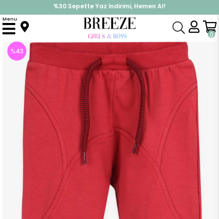
%30 Sepette Yaz İndirimi, Hemen Al!
İndirimlere ek %10 İndirimi Kap, Hemen Üye Ol!
Menu
Anasayfa
Erkek Çocuk
Alt Giyim
Eşofman Altı
Erkek Bebek Eşofman Altı Kiremit (1.5 Yaş)
0
%
43
İndirim