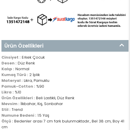
Ürün Özellikleri
Cinsiyet :
Erkek Çocuk
Desen :
Düz Renk
Kalıp :
Normal
Kumaş Türü :
2 İplik
Materyal :
Likra, Pamuklu
Pamuk-Cotton :
%90
Likra :
%10
Ürün Özellikleri :
Beli Lastikli, Düz Renk
Mevsim :
İlkbahar, Kış, Sonbahar
Stil :
Trend
Numune Bedeni :
1.5 Yaş
Ölçü :
Bedenler arası 7 cm fark bulunmaktadır., Bel 38 cm, Boy 41
cm