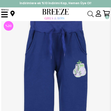
İndirimlere ek %10 İndirimi Kap, Hemen Üye Ol!
%30 Sepette Yaz İndirimi, Hemen Al!
Menu
Anasayfa
Erkek Çocuk
Alt Giyim
Eşofman Altı
Erkek Çocuk Eşofman Altı Nakışlı Koyu Mavi (8 Yaş)
0
%
20
İndirim