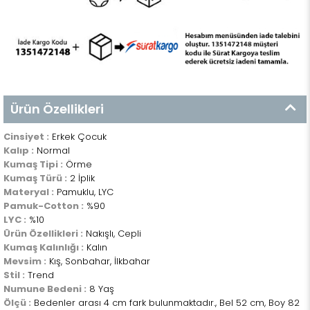
Ürün Özellikleri
Cinsiyet :
Erkek Çocuk
Kalıp :
Normal
Kumaş Tipi :
Örme
Kumaş Türü :
2 İplik
Materyal :
Pamuklu, LYC
Pamuk-Cotton :
%90
LYC :
%10
Ürün Özellikleri :
Nakışlı, Cepli
Kumaş Kalınlığı :
Kalın
Mevsim :
Kış, Sonbahar, İlkbahar
Stil :
Trend
Numune Bedeni :
8 Yaş
Ölçü :
Bedenler arası 4 cm fark bulunmaktadır., Bel 52 cm, Boy 82