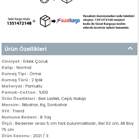
Ürün Özellikleri
Cinsiyet :
Erkek Çocuk
Kalıp :
Normal
Kumaş Tipi :
Örme
Kumaş Türü :
2 İplik
Materyal :
Pamuklu
Pamuk-Cotton :
%100
Ürün Özellikleri :
Beli Lastikli, Cepli, Nakışlı
Mevsim :
İlkbahar, Kış, Sonbahar
Stil :
Trend
Numune Bedeni :
8 Yaş
Ölçü :
Bedenler arası 5 cm fark bulunmaktadır., Bel 52 cm, Alt Boy
75 cm
Ürün Sezonu :
2021 / 3