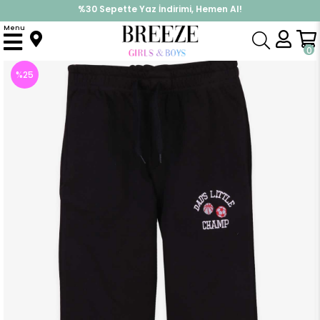
%30 Sepette Yaz İndirimi, Hemen Al!
İndirimlere ek %10 İndirimi Kap, Hemen Üye Ol!
Menu
Anasayfa
Erkek Çocuk
Alt Giyim
Eşofman Altı
Erkek Çocuk Eşofman Altı Nakışlı Siyah (10-12 Yaş)
0
%
25
İndirim