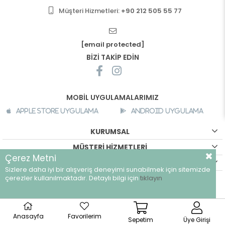
Müşteri Hizmetleri:
+90 212 505 55 77
[email protected]
BİZİ TAKİP EDİN
MOBİL UYGULAMALARIMIZ
Apple Store Uygulama
Android Uygulama
KURUMSAL
MÜŞTERİ HİZMETLERİ
Çerez Metni
ALIŞVERİŞ BİLGİLERİ
Sizlere daha iyi bir alışveriş deneyimi sunabilmek için sitemizde
çerezler kullanılmaktadır. Detaylı bilgi için
tıklayın
©
breeze.com.tr - Tüm hakları saklıdır.
Anasayfa
Favorilerim
Sepetim
Üye Girişi