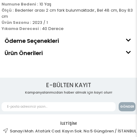
Numune Bedeni :
10 Yaş
Ölçü :
Bedenler arası 2 cm fark bulunmaktadır., Bel 48 cm, Boy 83
cm
Ürün Sezonu :
2023 / 1
Yıkama Derecesi :
40 Derece
Ödeme Seçenekleri
Ürün Önerileri
E-BÜLTEN KAYIT
Kampanyalarımızdan haber almak için kayıt olun!
GÖNDER
İLETİŞİM
Sanayi Mah. Atatürk Cad. Kayın Sok. No:5 Güngören / İSTANBUL