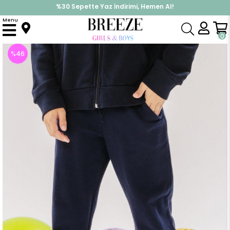
%30 Sepette Yaz İndirimi, Hemen Al!
İndirimlere ek %10 İndirimi Kap, Hemen Üye Ol!
Menu
Anasayfa
Erkek Çocuk
Alt Giyim
Eşofman Altı
Erkek Çocuk Eşofman Altı Paçası Lastikli Bağcık Aksesuarlı Lacivert (13 Yaş)
0
%
46
İndirim