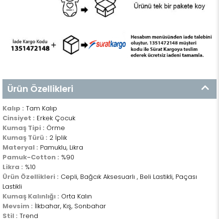
Ürün Özellikleri
Kalıp :
Tam Kalıp
Cinsiyet :
Erkek Çocuk
Kumaş Tipi :
Örme
Kumaş Türü :
2 İplik
Materyal :
Pamuklu, Likra
Pamuk-Cotton :
%90
Likra :
%10
Ürün Özellikleri :
Cepli, Bağcık Aksesuarlı , Beli Lastikli, Paçası
Lastikli
Kumaş Kalınlığı :
Orta Kalın
Mevsim :
İlkbahar, Kış, Sonbahar
Stil :
Trend