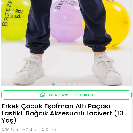
WHATSAPP DESTEK HATTI
Erkek Çocuk Eşofman Altı Paçası
Lastikli Bağcık Aksesuarlı Lacivert (13
Yaş)
%90 Pamuk-Cotton , %10 Likra