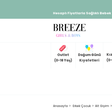
Hesaplı Fiyatlarla Sağlıklı Bebek
Kı
Outlet
Doğum Günü
(0-
(0-16 Yaş)
Kıyafetleri
Anasayfa
Erkek Çocuk
Alt Giyim