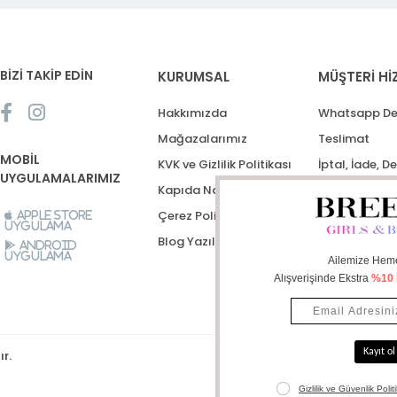
BİZİ TAKİP EDİN
KURUMSAL
MÜŞTERİ Hİ
Hakkımızda
Whatsapp De
Mağazalarımız
Teslimat
MOBİL
KVK ve Gizlilik Politikası
İptal, İade, D
UYGULAMALARIMIZ
Kapıda Nakit Ödeme
Destek Talep
Çerez Politikası
Apple Store
Uygulama
Blog Yazıları
Android
Uygulama
ır.