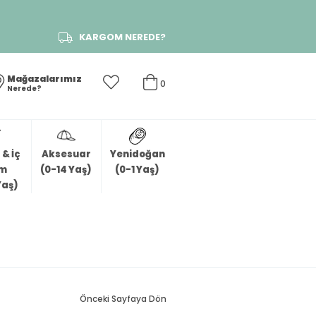
KARGOM NEREDE?
Mağazalarımız
0
Nerede?
& İç
Aksesuar
Yenidoğan
im
(0-14 Yaş)
(0-1 Yaş)
Yaş)
Önceki Sayfaya Dön