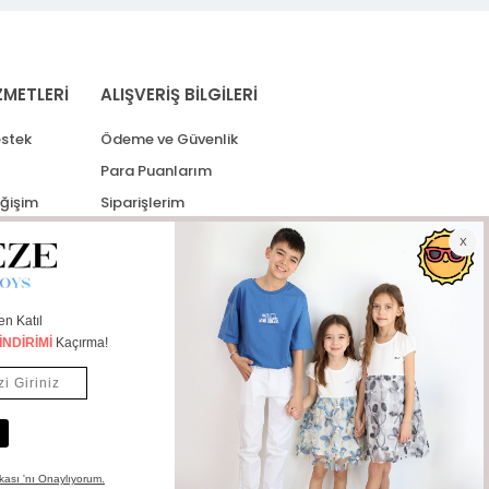
ZMETLERİ
ALIŞVERİŞ BİLGİLERİ
stek
Ödeme ve Güvenlik
Para Puanlarım
eğişim
Siparişlerim
lerim
Kargo Takip
İade Taleplerim