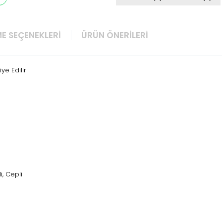
E SEÇENEKLERI
ÜRÜN ÖNERILERI
ye Edilir
li, Cepli