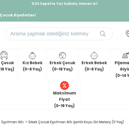
%30 Sepette Yaz İndirimi, Hemen Al!
İndirimlere ek %10 İndirimi Kap, Hemen Üye Ol!
 Çocuk Kıyafetleri
z Çocuk
Kız Bebek
Erkek Çocuk
Erkek Bebek
Pijama 
16 Yaş)
(0-6 Yaş)
(0-16 Yaş)
(0-6 Yaş)
Giy
(0-14 
Maksimum
Fiyat
(0-16 Yaş)
Eşofman Altı
Erkek Çocuk Eşofman Altı Şeritli Koyu Gri Melanj (11 Yaş)