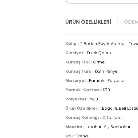
ÜRÜN ÖZELLIKLERI
ÖDEM
Kalıp :
2 Beden Büyük Alınması Tavsi
Cinsiyet :
Erkek Çocuk
Kumaş Tipi :
Örme
Kumaş Türü :
Kalın Penye
Materyal :
Pamuklu, Polyester
Pamuk-Cotton :
%70
Polyester :
%30
Ürün Özellikleri :
Bağcıklı, Beli Lastik
Kumaş Kalınlığı :
Orta Kalın
Mevsim :
İlkbahar, Kış, Sonbahar
Stil :
Trend