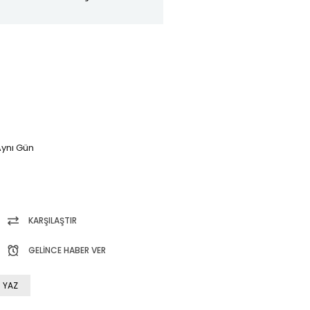
ynı Gün
KARŞILAŞTIR
GELINCE HABER VER
 YAZ