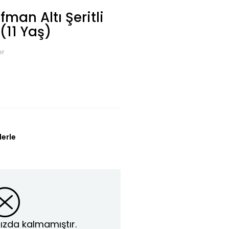
man Altı Şeritli
(11 Yaş)
er
lerle
ızda kalmamıştır.