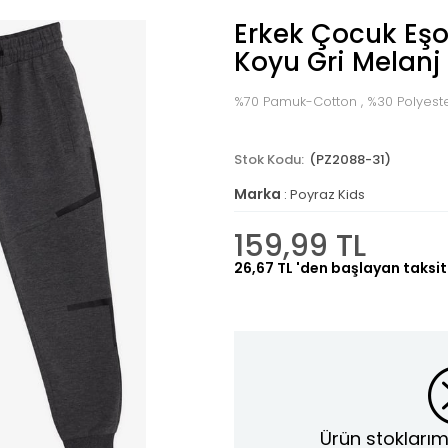
Erkek Çocuk Eşof
Koyu Gri Melanj 
%70 Pamuk-Cotton , %30 Polyest
(PZ2088-31)
Marka
:
Poyraz Kids
159,99 TL
26,67 TL
'den başlayan taksit
Ürün stoklarım