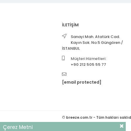
İLETİŞİM
Sanayi Mah. Atatürk Cad.
Kayın Sok. No:5 Güngören /
İSTANBUL
Müşteri Hizmetleri:
+90 212 505 55 77
[email protected]
©
breeze.com.tr - Tüm hakları saklıd
Çerez Metni