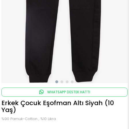
WHATSAPP DESTEK HATTI
Erkek Çocuk Eşofman Altı Siyah (10
Yaş)
%90 Pamuk-Cotton , %10 Likra