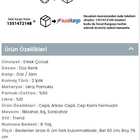
Ürün Özellikleri
Cinsiyet :
Erkek Çocuk
Desen :
Düz Renk
Kalıp :
Dar / Slim
Kumaş Türü :
2 İplik
Materyal :
Likra, Pamuklu
Pamuk-Cotton :
%90
Likra :
%10
Ürün Özellikleri :
Cepli, Arkası Cepli, Cep Kısmı Fermuarlı
Mevsim :
İlkbahar, Kış, Sonbahar
Stil :
Trend
Numune Bedeni :
8 Yaş
Ölçü :
Bedenler arası 6 cm fark bulunmaktadır., Bel 50 cm, Boy 76
cm