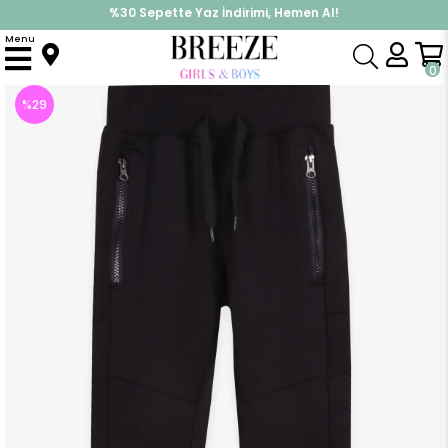
%30 Sepette Yaz İndirimi, Hemen Al!
İndirimlere ek %10 İndirimi Kap, Hemen Üye Ol!
Menu
Anasayfa
Erkek Çocuk
Alt Giyim
Eşofman Altı
Erkek Çocuk Eşofman Altı Siyah (10 Yaş)
0
%
29
İndirim