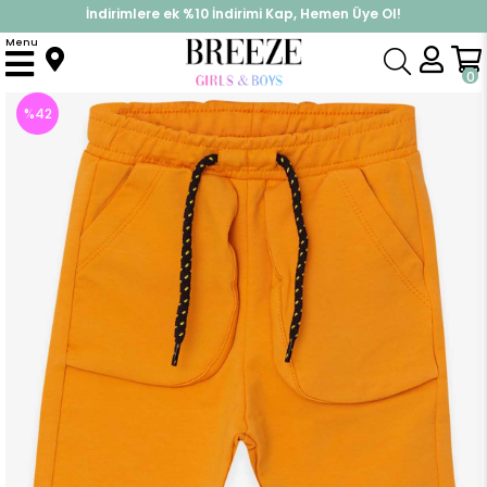
İndirimlere ek %10 İndirimi Kap, Hemen Üye Ol!
%30 Sepette Yaz İndirimi, Hemen Al!
Menu
Anasayfa
Erkek Çocuk
Alt Giyim
Eşofman Altı
Erkek Bebek Eşofman Altı Torba Cepli Hardal Sarı (1.5 Yaş)
0
%
42
İndirim