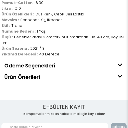
Pamuk-Cotton :
%90
Likra :
%10
Ürün Özellikleri :
Düz Renk, Cepli, Beli Lastikli
Mevsim :
Sonbahar, Kış, İlkbahar
Stil :
Trend
Numune Bedeni :
1 Yaş
Ölçü :
Bedenler arası 5 cm fark bulunmaktadır., Bel 40 cm, Boy 39
cm
Ürün Sezonu :
2021 / 3
Yıkama Derecesi :
40 Derece
Ödeme Seçenekleri
Ürün Önerileri
E-BÜLTEN KAYIT
Kampanyalarımızdan haber almak için kayıt olun!
GÖNDER