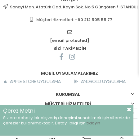
Sanayi Mah. Atatürk Cad. Kayın Sok. No:5 Güngören / İSTANBUL
Müşteri Hizmetleri:
+90 212 505 55 77
[email protected]
BİZİ TAKİP EDİN
MOBİL UYGULAMALARIMIZ
Apple Store Uygulama
Android Uygulama
KURUMSAL
MÜŞTERİ HİZMETLERİ
Çerez Metni
ALIŞVERİŞ BİLGİLERİ
Sizlere daha iyi bir alışveriş deneyimi sunabilmek için sitemizde
©
breeze.com.tr - Tüm hakları saklıdır.
çerezler kullanılmaktadır. Detaylı bilgi için
tıklayın