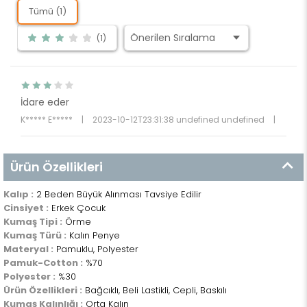
Tümü (1)
(1)
İdare eder
K***** E*****
|
2023-10-12T23:31:38 undefined undefined
|
Ürün Özellikleri
Kalıp :
2 Beden Büyük Alınması Tavsiye Edilir
Cinsiyet :
Erkek Çocuk
Kumaş Tipi :
Örme
Kumaş Türü :
Kalın Penye
Materyal :
Pamuklu, Polyester
Pamuk-Cotton :
%70
Polyester :
%30
Ürün Özellikleri :
Bağcıklı, Beli Lastikli, Cepli, Baskılı
Kumaş Kalınlığı :
Orta Kalın