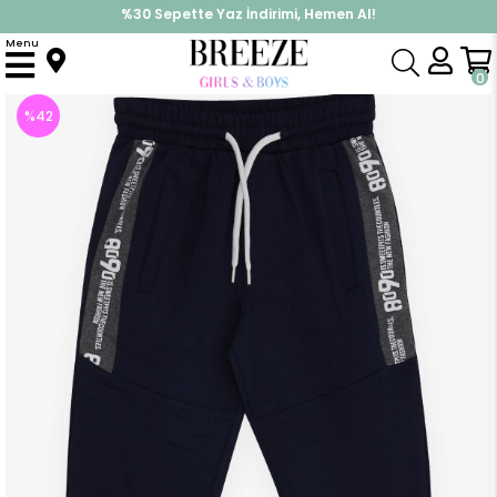
%30 Sepette Yaz İndirimi, Hemen Al!
İndirimlere ek %10 İndirimi Kap, Hemen Üye Ol!
Menu
Anasayfa
Erkek Çocuk
Alt Giyim
Eşofman Altı
Erkek Çocuk Eşofman Altı Yanı Baskılı Lacivert (4 Yaş)
0
%
42
İndirim