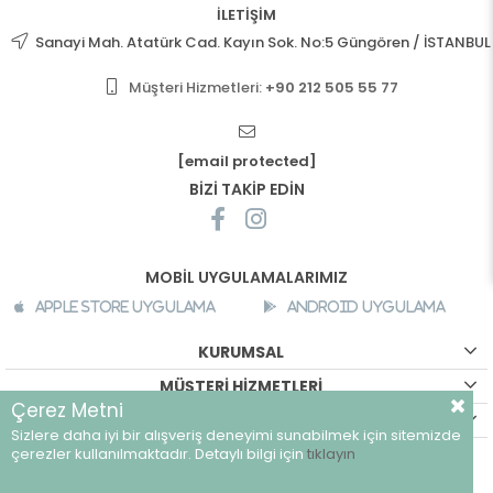
İLETİŞİM
Sanayi Mah. Atatürk Cad. Kayın Sok. No:5 Güngören / İSTANBUL
Müşteri Hizmetleri:
+90 212 505 55 77
[email protected]
BİZİ TAKİP EDİN
MOBİL UYGULAMALARIMIZ
Apple Store Uygulama
Android Uygulama
KURUMSAL
MÜŞTERİ HİZMETLERİ
Çerez Metni
ALIŞVERİŞ BİLGİLERİ
Sizlere daha iyi bir alışveriş deneyimi sunabilmek için sitemizde
©
breeze.com.tr - Tüm hakları saklıdır.
çerezler kullanılmaktadır. Detaylı bilgi için
tıklayın