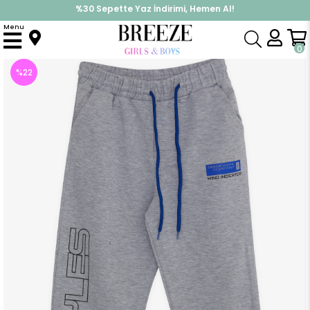
%30 Sepette Yaz İndirimi, Hemen Al!
İndirimlere ek %10 İndirimi Kap, Hemen Üye Ol!
Menu
Anasayfa
Erkek Çocuk
Alt Giyim
Eşofman Altı
Erkek Çocuk Eşofman Altı Yazı Baskılı Gri Melanj (12 Yaş)
0
%
22
İndirim