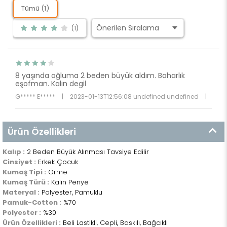
Tümü (1)
(1)
8 yaşında oğluma 2 beden büyük aldım. Baharlık
eşofman. Kalın degil
G***** E*****
|
2023-01-13T12:56:08 undefined undefined
|
Ürün Özellikleri
Kalıp :
2 Beden Büyük Alınması Tavsiye Edilir
Cinsiyet :
Erkek Çocuk
Kumaş Tipi :
Örme
Kumaş Türü :
Kalın Penye
Materyal :
Polyester, Pamuklu
Pamuk-Cotton :
%70
Polyester :
%30
Ürün Özellikleri :
Beli Lastikli, Cepli, Baskılı, Bağcıklı