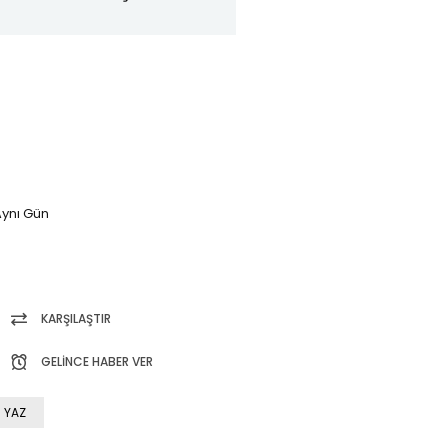
ynı Gün
KARŞILAŞTIR
GELINCE HABER VER
 YAZ