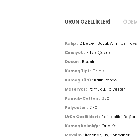
ÜRÜN ÖZELLIKLERI
ÖDEM
Kalıp :
2 Beden Büyük Alınması Tavsi
Cinsiyet :
Erkek Çocuk
Desen :
Baskılı
Kumaş Tipi :
Örme
Kumaş Türü :
Kalın Penye
Materyal :
Pamuklu, Polyester
Pamuk-Cotton :
%70
Polyester :
%30
Ürün Özellikleri :
Beli Lastikli, Bağcık
Kumaş Kalınlığı :
Orta Kalın
Mevsim :
İlkbahar, Kış, Sonbahar