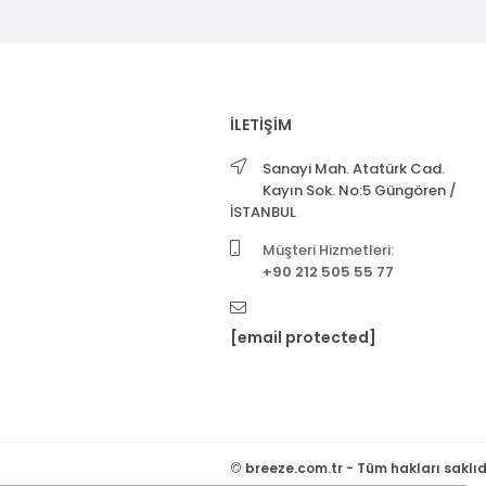
İLETİŞİM
Sanayi Mah. Atatürk Cad.
Kayın Sok. No:5 Güngören /
İSTANBUL
Müşteri Hizmetleri:
+90 212 505 55 77
[email protected]
©
breeze.com.tr - Tüm hakları saklıd