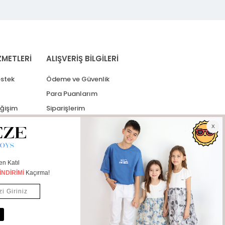
ZMETLERİ
ALIŞVERİŞ BİLGİLERİ
stek
Ödeme ve Güvenlik
Para Puanlarım
eğişim
Siparişlerim
lerim
Kargo Takip
İade Taleplerim