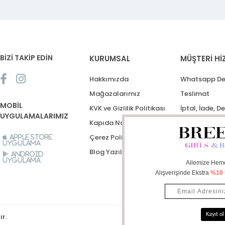
BİZİ TAKİP EDİN
KURUMSAL
MÜŞTERİ Hİ
Hakkımızda
Whatsapp De
Mağazalarımız
Teslimat
MOBİL
KVK ve Gizlilik Politikası
İptal, İade, D
UYGULAMALARIMIZ
Kapıda Nakit Ödeme
Destek Talep
Çerez Politikası
Apple Store
Uygulama
Blog Yazıları
Android
Uygulama
ır.