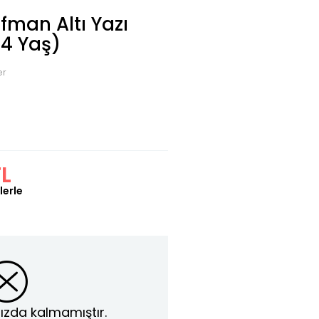
fman Altı Yazı
(4 Yaş)
er
TL
lerle
ızda kalmamıştır.