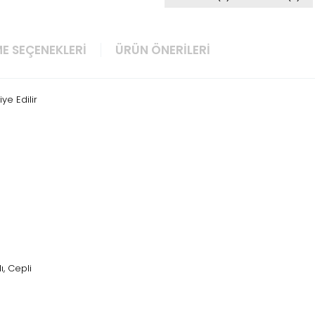
E SEÇENEKLERI
ÜRÜN ÖNERILERI
ye Edilir
lı, Cepli