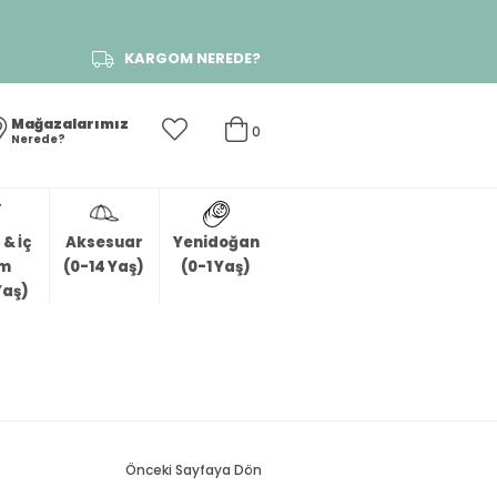
KARGOM NEREDE?
Mağazalarımız
0
Nerede?
& İç
Aksesuar
Yenidoğan
im
(0-14 Yaş)
(0-1 Yaş)
Yaş)
Önceki Sayfaya Dön