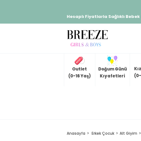
Hesaplı Fiyatlarla Sağlıklı Bebek
Kı
Outlet
Doğum Günü
(0-
(0-16 Yaş)
Kıyafetleri
Anasayfa
Erkek Çocuk
Alt Giyim