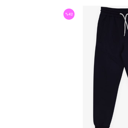
%
42
İndirim