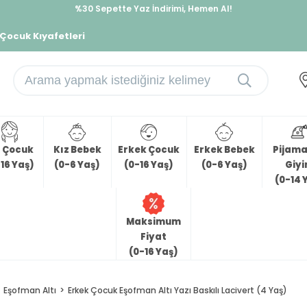
%30 Sepette Yaz İndirimi, Hemen Al!
İndirimlere ek %10 İndirimi Kap, Hemen Üye Ol!
 Çocuk Kıyafetleri
z Çocuk
Kız Bebek
Erkek Çocuk
Erkek Bebek
Pijama 
16 Yaş)
(0-6 Yaş)
(0-16 Yaş)
(0-6 Yaş)
Giy
(0-14 
Maksimum
Fiyat
(0-16 Yaş)
Eşofman Altı
Erkek Çocuk Eşofman Altı Yazı Baskılı Lacivert (4 Yaş)