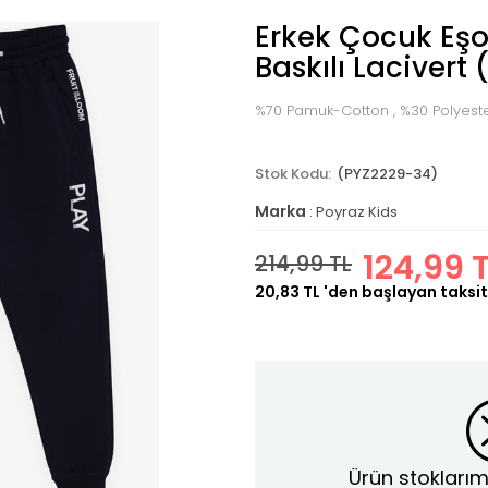
Erkek Çocuk Eşo
Baskılı Lacivert 
%70 Pamuk-Cotton , %30 Polyest
(PYZ2229-34)
Marka
:
Poyraz Kids
124,99 
214,99 TL
20,83 TL
'den başlayan taksit
Ürün stoklarım