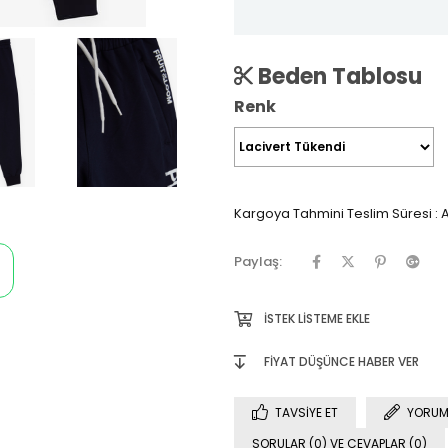
Beden Tablosu
Renk
Kargoya Tahmini Teslim Süresi
:
A
Paylaş:
İSTEK LISTEME EKLE
FIYAT DÜŞÜNCE HABER VER
TAVSIYE ET
YORUM
SORULAR (0) VE CEVAPLAR (0)