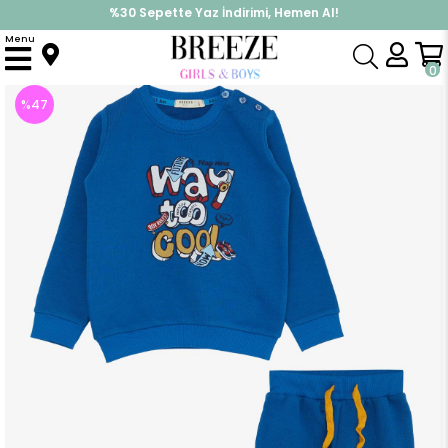
%30 Sepette Yaz İndirimi, Hemen Al!
İndirimlere ek %10 İndirimi Kap, Hemen Üye Ol!
Menu
Anasayfa
Erkek Çocuk
Takımlar
Eşofman Takımı
Erkek Bebek Eşofman Takım 3 Boyutlu Yazı Baskılı Saks Mavisi (1.5 Yaş)
0
%
47
İndirim