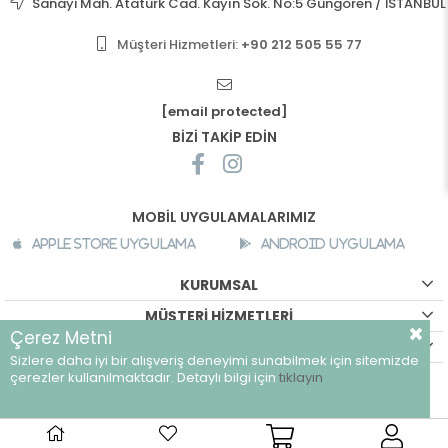
Sanayi Mah. Atatürk Cad. Kayın Sok. No:5 Güngören / İSTANBUL
Müşteri Hizmetleri:
+90 212 505 55 77
[email protected]
BİZİ TAKİP EDİN
MOBİL UYGULAMALARIMIZ
Apple Store Uygulama
Android Uygulama
KURUMSAL
MÜŞTERİ HİZMETLERİ
Çerez Metni
ALIŞVERİŞ BİLGİLERİ
Sizlere daha iyi bir alışveriş deneyimi sunabilmek için sitemizde
çerezler kullanılmaktadır. Detaylı bilgi için
©
breeze.com.tr - Tüm hakları saklıdır.
tıklayın