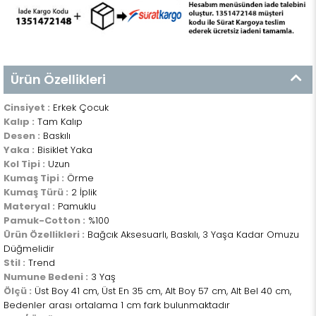
Ürün Özellikleri
Cinsiyet :
Erkek Çocuk
Kalıp :
Tam Kalıp
Desen :
Baskılı
Yaka :
Bisiklet Yaka
Kol Tipi :
Uzun
Kumaş Tipi :
Örme
Kumaş Türü :
2 İplik
Materyal :
Pamuklu
Pamuk-Cotton :
%100
Ürün Özellikleri :
Bağcık Aksesuarlı, Baskılı, 3 Yaşa Kadar Omuzu
Düğmelidir
Stil :
Trend
Numune Bedeni :
3 Yaş
Ölçü :
Üst Boy 41 cm, Üst En 35 cm, Alt Boy 57 cm, Alt Bel 40 cm,
Bedenler arası ortalama 1 cm fark bulunmaktadır