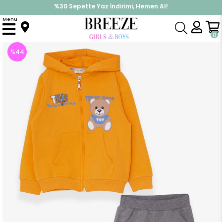
%30 Sepette Yaz İndirimi, Hemen Al!
İndirimlere ek %10 İndirimi Kap, Hemen Üye Ol!
Menu
Anasayfa
Erkek Çocuk
Takımlar
Eşofman Takımı
Erkek Çocuk Eşofman Takım Ayıcık Baskılı Hardal Sarı (2 Yaş)
0
%
44
İndirim