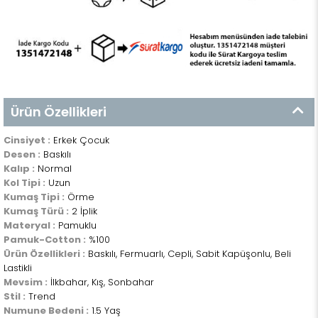
Ürün Özellikleri
Cinsiyet :
Erkek Çocuk
Desen :
Baskılı
Kalıp :
Normal
Kol Tipi :
Uzun
Kumaş Tipi :
Örme
Kumaş Türü :
2 İplik
Materyal :
Pamuklu
Pamuk-Cotton :
%100
Ürün Özellikleri :
Baskılı, Fermuarlı, Cepli, Sabit Kapüşonlu, Beli
Lastikli
Mevsim :
İlkbahar, Kış, Sonbahar
Stil :
Trend
Numune Bedeni :
1.5 Yaş