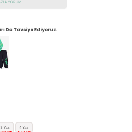
AZLA YORUM
ı Da Tavsiye Ediyoruz.
3 Yaş
4 Yaş