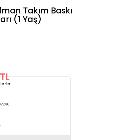
ofman Takım Baskı
arı (1 Yaş)
TL
lerle
.2025
7