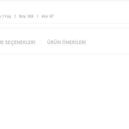
: 1 Yaş
|
Boy: 168
|
Kilo: 97
E SEÇENEKLERI
ÜRÜN ÖNERILERI