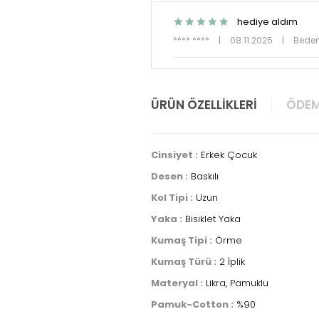
hediye aldım
**** ****
|
08.11.2025
|
Beden
ÜRÜN ÖZELLIKLERI
ÖDEM
Cinsiyet :
Erkek Çocuk
Desen :
Baskılı
Kol Tipi :
Uzun
Yaka :
Bisiklet Yaka
Kumaş Tipi :
Örme
Kumaş Türü :
2 İplik
Materyal :
Likra, Pamuklu
Pamuk-Cotton :
%90