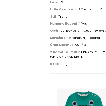
Likra :
%10
Ürün Özellikleri :
3 Yaşa Kadar Omuzu
Stil :
Trend
Numune Bedeni :
1 Yaş
Ölçü :
Üst Boy 35 cm, Üst En 30 cm, A
Mevsim :
Sonbahar, Kış, İlkbahar
Ürün Sezonu :
2021 / 3
Yıkama Talimatı :
Maksimum 30 °C sı
temizleme yapılabilir.
Kalıp :
Regular