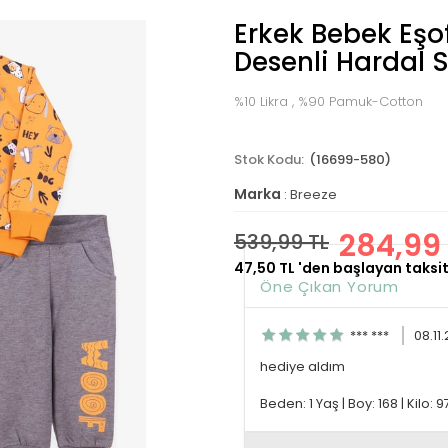
Erkek Bebek Eş
Desenli Hardal S
%10 Likra , %90 Pamuk-Cotton
(16699-580)
Marka
:
Breeze
284,99 
539,99 TL
47,50 TL
'den başlayan taksit
Öne Çıkan Yorum
*** ***
08.11
hediye aldım
Beden: 1 Yaş
|
Boy: 168
|
Kilo: 9