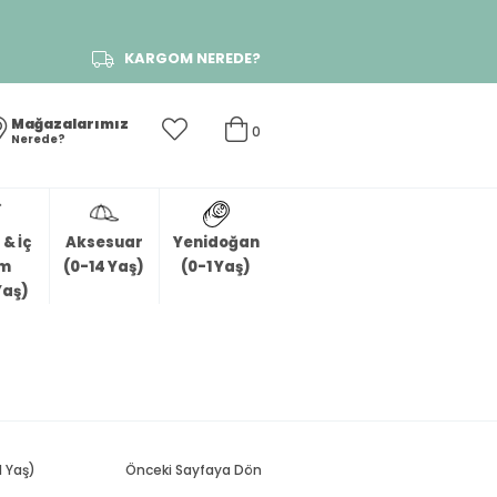
KARGOM NEREDE?
Mağazalarımız
0
Nerede?
& İç
Aksesuar
Yenidoğan
im
(0-14 Yaş)
(0-1 Yaş)
Yaş)
1 Yaş)
Önceki Sayfaya Dön