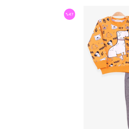
%
47
İndirim