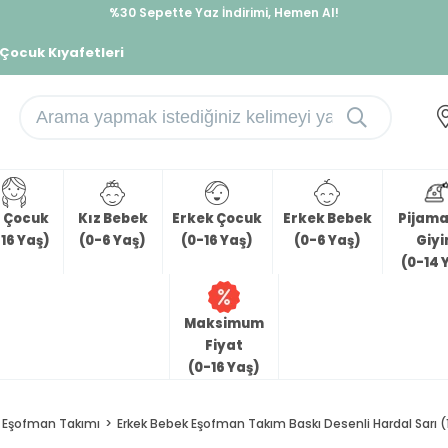
%30 Sepette Yaz İndirimi, Hemen Al!
İndirimlere ek %10 İndirimi Kap, Hemen Üye Ol!
 Çocuk Kıyafetleri
z Çocuk
Kız Bebek
Erkek Çocuk
Erkek Bebek
Pijama 
16 Yaş)
(0-6 Yaş)
(0-16 Yaş)
(0-6 Yaş)
Giy
(0-14 
Maksimum
Fiyat
(0-16 Yaş)
Eşofman Takımı
Erkek Bebek Eşofman Takım Baskı Desenli Hardal Sarı (