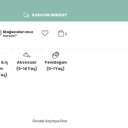
KARGOM NEREDE?
Mağazalarımız
0
Nerede?
& İç
Aksesuar
Yenidoğan
im
(0-14 Yaş)
(0-1 Yaş)
Yaş)
Önceki Sayfaya Dön