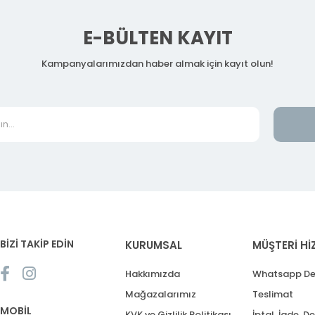
E-BÜLTEN KAYIT
Kampanyalarımızdan haber almak için kayıt olun!
BİZİ TAKİP EDİN
KURUMSAL
MÜŞTERİ Hİ
Hakkımızda
Whatsapp De
Mağazalarımız
Teslimat
MOBİL
KVK ve Gizlilik Politikası
İptal, İade, D