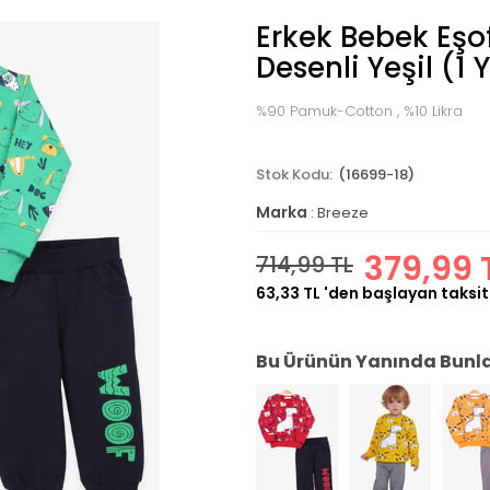
Erkek Bebek Eş
Desenli Yeşil (1 
%90 Pamuk-Cotton , %10 Likra
(16699-18)
Marka
:
Breeze
379,99 
714,99 TL
63,33 TL
'den başlayan taksit
Bu Ürünün Yanında Bunlar