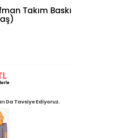
ofman Takım Baskı
Yaş)
TL
lerle
ı Da Tavsiye Ediyoruz.