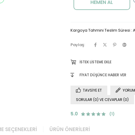
Kargoya Tahmini Teslim Süresi
:
A
Paylaş:
İSTEK LISTEME EKLE
FIYAT DÜŞÜNCE HABER VER
TAVSIYE ET
YORUM
SORULAR (0) VE CEVAPLAR (0)
5.0
(1)
E SEÇENEKLERI
ÜRÜN ÖNERILERI