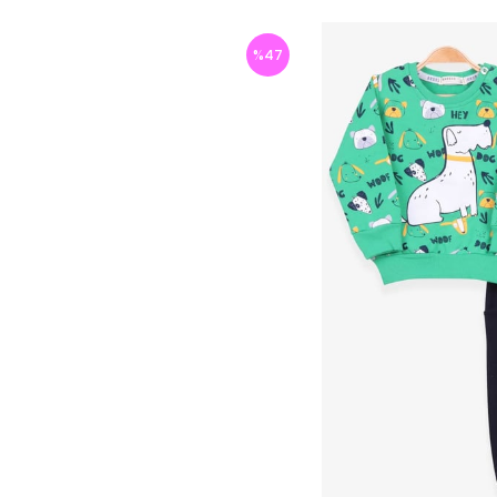
%
47
İndirim