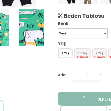
Beden Tablosu
Renk
Yaş
1 Yaş
1.5 Yaş
2 Yaş
Adet