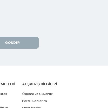
GÖNDER
ZMETLERİ
ALIŞVERİŞ BİLGİLERİ
stek
Ödeme ve Güvenlik
Para Puanlarım
eğişim
Siparişlerim