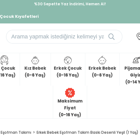
%30 Sepette Yaz İndirimi, Hemen Al!
İndirimlere ek %10 İndirimi Kap, Hemen Üye Ol!
 Çocuk Kıyafetleri
z Çocuk
Kız Bebek
Erkek Çocuk
Erkek Bebek
Pijama 
16 Yaş)
(0-6 Yaş)
(0-16 Yaş)
(0-6 Yaş)
Giy
(0-14 
Maksimum
Fiyat
(0-16 Yaş)
Eşofman Takımı
Erkek Bebek Eşofman Takım Baskı Desenli Yeşil (1 Yaş)