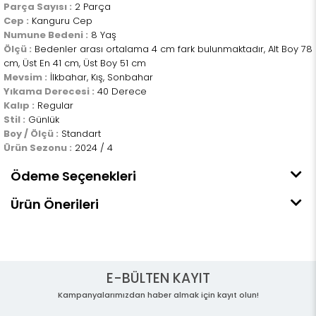
Parça Sayısı :
2 Parça
Cep :
Kanguru Cep
Numune Bedeni :
8 Yaş
Ölçü :
Bedenler arası ortalama 4 cm fark bulunmaktadır, Alt Boy 78
cm, Üst En 41 cm, Üst Boy 51 cm
Mevsim :
İlkbahar, Kış, Sonbahar
Yıkama Derecesi :
40 Derece
Kalıp :
Regular
Stil :
Günlük
Boy / Ölçü :
Standart
Ürün Sezonu :
2024 / 4
Ödeme Seçenekleri
Ürün Önerileri
E-BÜLTEN KAYIT
Kampanyalarımızdan haber almak için kayıt olun!