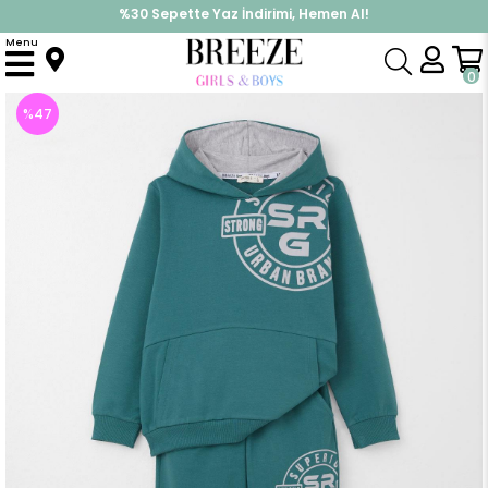
%30 Sepette Yaz İndirimi, Hemen Al!
İndirimlere ek %10 İndirimi Kap, Hemen Üye Ol!
Menu
Anasayfa
Erkek Çocuk
Takımlar
Eşofman Takımı
Erkek Çocuk Eşofman Takım Baskılı Kanguru Cepli Petrol Yeşili (8 Yaş)
0
%
47
İndirim