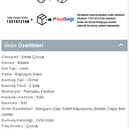
Ürün Özellikleri
Cinsiyet :
Erkek Çocuk
Desen :
Baskılı
Kol Tipi :
Uzun
Yaka :
Kapüşon Yaka
Kumaş Tipi :
Örme
Kumaş Türü :
2 İplik
Materyal :
Pamuklu, Elastan
Pamuk-Cotton :
%90
Elastan :
%10
Ürün Özellikleri :
Kanguru Cep, Sabit Kapüşonlu, Baskılı, Cepli, Beli
Lastikli
Kumaş Kalınlığı :
Orta Kalın
Yaş Grubu :
Çocuk