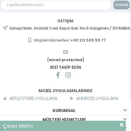
GÖNDER
İLETİŞİM
Sanayi Mah. Atatürk Cad. Kayın Sok. No:5 Güngören / İSTANBUL
Müşteri Hizmetleri:
+90 212 505 55 77
[email protected]
BİZİ TAKİP EDİN
MOBİL UYGULAMALARIMIZ
Apple Store Uygulama
Android Uygulama
KURUMSAL
MÜŞTERİ HİZMETLERİ
Çerez Metni
ALIŞVERİŞ BİLGİLERİ