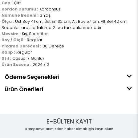
Cep :
Çift
Kordon Durumu :
Kordonsuz
Numune Bedeni :
3 Yaş
Ölçü :
Üst Boy 41 cm, Üst En 32 cm, Alt Boy 57 cm, Alt Bel 42 cm,
Bedenler arası ortalama 2 cm fark bulunmaktadır
Mevsim :
Kış, Sonbahar
Boy / Ölçü :
Regular
Yıkama Derecesi :
30 Derece
Kalıp :
Regular
Stil :
Casual / Günlük
Ürün Sezonu :
2024 / 3
Ödeme Seçenekleri
Ürün Önerileri
E-BÜLTEN KAYIT
Kampanyalarımızdan haber almak için kayıt olun!