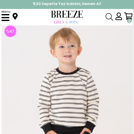
%30 Sepette Yaz İndirimi, Hemen Al!
İndirimlere ek %10 İndirimi Kap, Hemen Üye Ol!
Menu
Anasayfa
Erkek Çocuk
Takımlar
Eşofman Takımı
Erkek Bebek Eşofman Takım Çizgili Cepli Ekru (1 Yaş)
0
%
47
İndirim