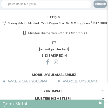
GÖNDER
İLETİŞİM
Sanayi Mah. Atatürk Cad. Kayın Sok. No:5 Güngören / İSTANBUL
Müşteri Hizmetleri:
+90 212 505 55 77
[email protected]
BİZİ TAKİP EDİN
MOBİL UYGULAMALARIMIZ
Apple Store Uygulama
Android Uygulama
KURUMSAL
MÜŞTERİ HİZMETLERİ
Çerez Metni
ALIŞVERİŞ BİLGİLERİ