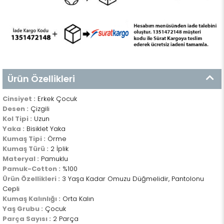
Ürün Özellikleri
Cinsiyet :
Erkek Çocuk
Desen :
Çizgili
Kol Tipi :
Uzun
Yaka :
Bisiklet Yaka
Kumaş Tipi :
Örme
Kumaş Türü :
2 İplik
Materyal :
Pamuklu
Pamuk-Cotton :
%100
Ürün Özellikleri :
3 Yaşa Kadar Omuzu Düğmelidir, Pantolonu
Cepli
Kumaş Kalınlığı :
Orta Kalın
Yaş Grubu :
Çocuk
Parça Sayısı :
2 Parça